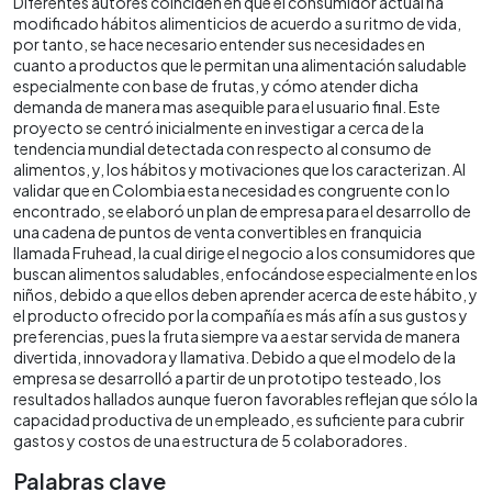
Diferentes autores coinciden en que el consumidor actual ha
modificado hábitos alimenticios de acuerdo a su ritmo de vida,
por tanto, se hace necesario entender sus necesidades en
cuanto a productos que le permitan una alimentación saludable
especialmente con base de frutas, y cómo atender dicha
demanda de manera mas asequible para el usuario final. Este
proyecto se centró inicialmente en investigar a cerca de la
tendencia mundial detectada con respecto al consumo de
alimentos, y, los hábitos y motivaciones que los caracterizan. Al
validar que en Colombia esta necesidad es congruente con lo
encontrado, se elaboró un plan de empresa para el desarrollo de
una cadena de puntos de venta convertibles en franquicia
llamada Fruhead, la cual dirige el negocio a los consumidores que
buscan alimentos saludables, enfocándose especialmente en los
niños, debido a que ellos deben aprender acerca de este hábito, y
el producto ofrecido por la compañía es más afín a sus gustos y
preferencias, pues la fruta siempre va a estar servida de manera
divertida, innovadora y llamativa. Debido a que el modelo de la
empresa se desarrolló a partir de un prototipo testeado, los
resultados hallados aunque fueron favorables reflejan que sólo la
capacidad productiva de un empleado, es suficiente para cubrir
gastos y costos de una estructura de 5 colaboradores.
Palabras clave