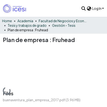
Log In
Home
Academia
Facultad de Negocios y Economía
Tesis y trabajos de grado
Gestión - Tesis
Plan de empresa : Fruhead
Plan de empresa : Fruhead
Loading...
Files
buenaventura_plan_empresa_2017.pdf
(3.96 MB)