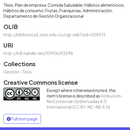
Tésis
Plan de empresa
Comida Saludable
Hábitos alimenticios
Hábitos de consumo
Frutas
Franquicias
Administración
Departamento de Gestión Organizacional
OLIB
http://biblioteca2.icesi.edu.co/cgi-olib?oid=308315
URI
http://hdl.handle.net/10906/83296
Collections
Gestión - Tesis
Creative Commons license
Except where otherwised noted, this
item's license is described as
Atribución-
NoComercial-SinDerivadas 4.0
Internacional (CC BY-NC-ND 4.0)
Full item page