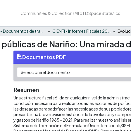
Communities & Collections
All of DSpace
Statistics
CIENFI - Documentos de trabajos, técnicos y de divulgación
CIENFI - Informes Fiscales 2021
s públicas de Nariño: Una mirada d
Documentos PDF
Resumen
Una estructura fiscal sólida en cualquier nivel de la administrac
condición necesaria para realizar todas las acciones de políti
las deseadas para satisfacer las necesidades de sus poblado
presenta una breve revisión histórica de la evolución y compos
y gastos de Nariño 1985 - 2021. Para realizar nuestro análisi
Sistema de Información del Formulario Único Territorial (SISFU
Departamento Nacional de Planeación (DNP). Para permitir la