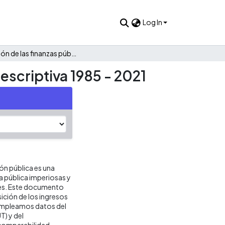
Log In
Evolución de las finanzas públicas de Nariño: Una mirada descriptiva 1985 - 2021
escriptiva 1985 - 2021
ión pública es una
ca pública imperiosas y
res. Este documento
ición de los ingresos
s empleamos datos del
T) y del
 comparabilidad