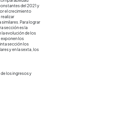
 constantes del 2021 y
por el crecimiento
realizar
similares. Para lograr
ra sección es la
la evolución de los
e exponen los
inta sección los
res y en la sexta, los
de los ingresos y