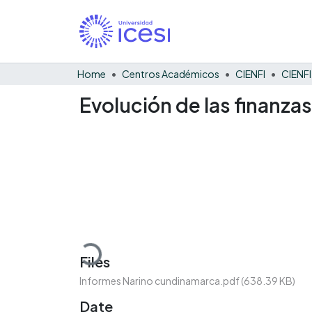
Home
Centros Académicos
CIENFI
Evolución de las finanza
Loading...
Files
Informes Narino cundinamarca.pdf
(638.39 KB)
Date