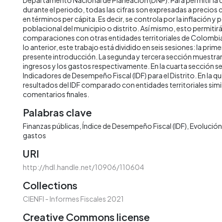
durante el periodo, todas las cifras son expresadas a precios
en términos per cápita. Es decir, se controla por la inflación y 
poblacional del municipio o distrito. Así mismo, esto permitirá 
comparaciones con otras entidades territoriales de Colombia 
lo anterior, este trabajo está dividido en seis sesiones: la prime
presente introducción. La segunda y tercera sección muestran 
ingresos y los gastos respectivamente. En la cuarta sección s
Indicadores de Desempeño Fiscal (IDF) para el Distrito. En la qu
resultados del IDF comparado con entidades territoriales simila
comentarios finales.
Palabras clave
Finanzas públicas
Índice de Desempeño Fiscal (IDF)
Evolución 
gastos
URI
http://hdl.handle.net/10906/110604
Collections
CIENFI - Informes Fiscales 2021
Creative Commons license