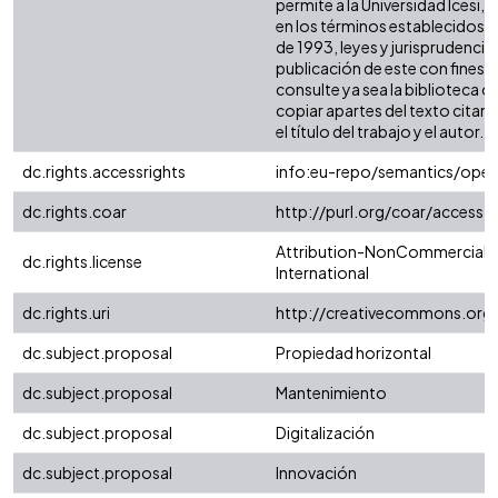
permite a la Universidad Icesi, 
en los términos establecidos en
de 1993, leyes y jurisprudencia
publicación de este con fines
consulte ya sea la biblioteca 
copiar apartes del texto citand
el título del trabajo y el autor.
dc.rights.accessrights
info:eu-repo/semantics/ope
dc.rights.coar
http://purl.org/coar/access_
Attribution-NonCommercial-N
dc.rights.license
International
dc.rights.uri
http://creativecommons.org/
dc.subject.proposal
Propiedad horizontal
dc.subject.proposal
Mantenimiento
dc.subject.proposal
Digitalización
dc.subject.proposal
Innovación