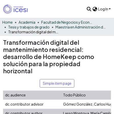
Log In
Home
Academia
Facultad de Negocios y Economía
Tesis y trabajos de grado
Maestría en Administración de Empresas
Transformación digital del mantenimiento residencial: desarrollo de HomeKeep como solución para la propiedad horizontal
Transformación digital del
mantenimiento residencial:
desarrollo de HomeKeep como
solución para la propiedad
horizontal
Simple item page
dc.audience
Todo Público
dc.contributor.advisor
Gómez González, Carlos Hug
dc.contributor.author
Lasso Montoya, María Camila