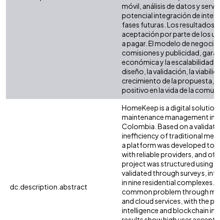
móvil, análisis de datos y servic
potencial integración de intelig
fases futuras. Los resultados 
aceptación por parte de los us
a pagar. El modelo de negoci
comisiones y publicidad, garant
económica y la escalabilidad.
diseño, la validación, la viabili
crecimiento de la propuesta,
positivo en la vida de la comun
HomeKeep is a digital solutio
maintenance management in ho
Colombia. Based on a validate
inefficiency of traditional me
a platform was developed to c
with reliable providers, and off
project was structured using 
validated through surveys, inte
in nine residential complexes.
dc.description.abstract
common problem through mobi
and cloud services, with the pot
intelligence and blockchain in 
results show high user acceptan