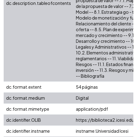
propuesta de valor -- 7.1. Mapa
dc.description.tableofcontents
de la propuesta de valor -- 7.3.
Model -- 8.1. Estrategia go - to
Modelo de monetización y fuen
Relacionamiento del cliente --
oferta -- 8.5. Plan de experime
mercado y crecimiento -- 9.1. 
Desarrollo y crecimiento -- 10
Legales y Administrativos -- 1
10.2. Elementos administrativo
reglamentarios -- 11. Viabilida
Riesgos -- 11.1. Estados financi
inversión -- 11.3. Riesgos y mi
-- Bibliografía
dc.format.extent
54 páginas
dc.format.medium
Digital
dc.format.mimetype
application/pdf
dc.identifier.OLIB
https://biblioteca2.icesi.edu.
dc.identifier.instname
instname:Universidad Icesi