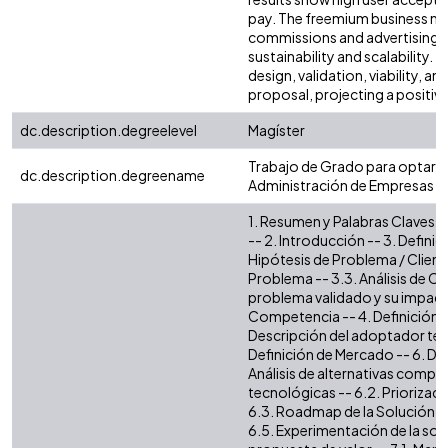
pay. The freemium business m
commissions and advertising,
sustainability and scalability.
design, validation, viability, a
proposal, projecting a positiv
dc.description.degreelevel
Magíster
Trabajo de Grado para optar por
dc.description.degreename
Administración de Empresas
1. Resumen y Palabras Claves --
-- 2. Introducción -- 3. Definic
Hipótesis de Problema / Cliente
Problema -- 3.3. Análisis de Co
problema validado y su impacto 
Competencia -- 4. Definición de
Descripción del adoptador tem
Definición de Mercado -- 6. Dis
Análisis de alternativas compet
tecnológicas -- 6.2. Priorizaci
6.3. Roadmap de la Solución --
6.5. Experimentación de la solu