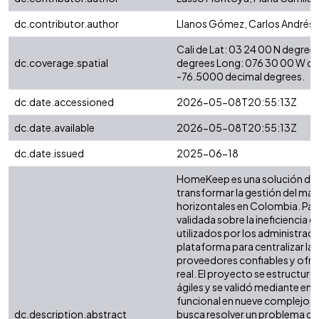
dc.contributor.author
Llanos Gómez, Carlos Andrés
Cali de Lat: 03 24 00 N degree
dc.coverage.spatial
degrees Long: 076 30 00 W de
-76.5000 decimal degrees.
dc.date.accessioned
2026-05-08T20:55:13Z
dc.date.available
2026-05-08T20:55:13Z
dc.date.issued
2025-06-18
HomeKeep es una solución digi
transformar la gestión del ma
horizontales en Colombia. Par
validada sobre la ineficiencia 
utilizados por los administrado
plataforma para centralizar la
proveedores confiables y ofre
real. El proyecto se estructur
ágiles y se validó mediante enc
funcional en nueve complejos
dc.description.abstract
busca resolver un problema co