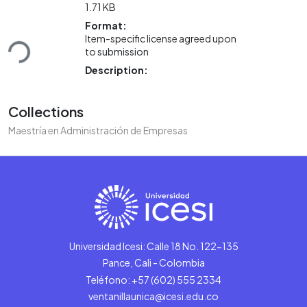
1.71 KB
Format:
Loading...
Item-specific license agreed upon
to submission
Description:
Collections
Maestría en Administración de Empresas
Universidad Icesi: Calle 18 No. 122-135
Pance, Cali - Colombia
Teléfono: +57 (602) 555 2334
ventanillaunica@icesi.edu.co