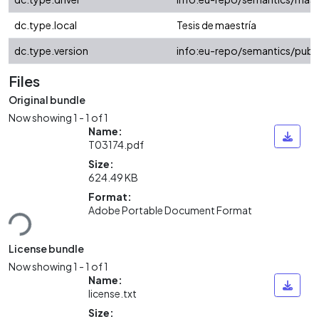
dc.type.local
Tesis de maestría
dc.type.version
info:eu-repo/semantics/publ
Files
Original bundle
Now showing
1 - 1 of 1
Name:
T03174.pdf
Size:
624.49 KB
Format:
Loading...
Adobe Portable Document Format
License bundle
Now showing
1 - 1 of 1
Name:
license.txt
Size: