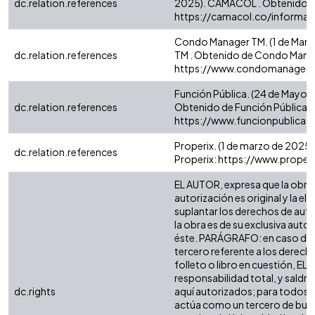
dc.relation.references
2025). CAMACOL . Obtenido d
https://camacol.co/informac
Condo Manager TM. (1 de Mar
dc.relation.references
TM . Obtenido de Condo Mana
https://www.condomanager.
Función Pública. (24 de Mayo d
dc.relation.references
Obtenido de Función Pública:
https://www.funcionpublica.
Properix. (1 de marzo de 2025)
dc.relation.references
Properix: https://www.proper
EL AUTOR, expresa que la obra 
autorización es original y la el
suplantar los derechos de autor
la obra es de su exclusiva autorí
éste. PARÁGRAFO: en caso de q
tercero referente a los derecho
folleto o libro en cuestión, EL
responsabilidad total, y saldr
dc.rights
aquí autorizados; para todos lo
actúa como un tercero de buen