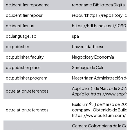
dc.identifier.reponame
reponame:Biblioteca Digital
dc.identifier.repourl
repourl:https://repository.ice
dc.identifier.uri
https://hdl.handle.net/1090
dc.language.iso
spa
dc.publisher
Universidad Icesi
dc.publisher.faculty
Negocios y Economía
dc.publisher.place
Santiago de Cali
dc.publisher.program
Maestría en Administración de
Appfolio. (1 de Marzo de 2025)
dc.relation.references
Appfolio: https://www.appfo
Buildium ®. (1 de Marzo de 2025
dc.relation.references
company . Obtenido de Buildi
https://www.buildium.com/
Camara Colombiana de la Cons