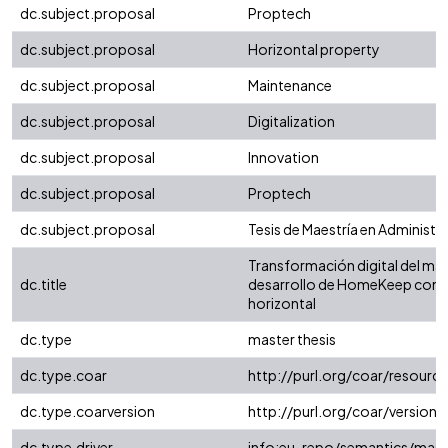
dc.subject.proposal
Proptech
dc.subject.proposal
Horizontal property
dc.subject.proposal
Maintenance
dc.subject.proposal
Digitalization
dc.subject.proposal
Innovation
dc.subject.proposal
Proptech
dc.subject.proposal
Tesis de Maestría en Administ
Transformación digital del man
dc.title
desarrollo de HomeKeep como 
horizontal
dc.type
master thesis
dc.type.coar
http://purl.org/coar/resour
dc.type.coarversion
http://purl.org/coar/versio
dc.type.driver
info:eu-repo/semantics/mast