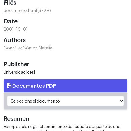
ding...
Files
documento.html
(379 B)
Date
2001-10-01
Authors
González Gómez, Natalia
Publisher
Universidad Icesi
Documentos PDF
Resumen
Es imposible negar el sentimiento de fastidio por parte de uno