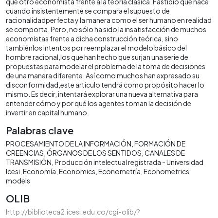
que otro economista frente a la teoría clásica. Fastidio que nace
cuando insistentemente se compara el supuesto de
racionalidadperfecta y la manera como el ser humano en realidad
se comporta. Pero, no sólo ha sido la insatisfacción de muchos
economistas frente a dicha construcción teórica, sino
tambiénlos intentos por reemplazar el modelo básico del
hombre racional,los que han hecho que surjan una serie de
propuestas para modelar el problema de la toma de decisiones
de una manera diferente. Así como muchos han expresado su
disconformidad,este artículo tendrá como propósito hacer lo
mismo. Es decir, intentará explorar una nueva alternativa para
entender cómo y por qué los agentes toman la decisión de
invertir en capital humano.
Palabras clave
PROCESAMIENTO DE LA INFORMACIÓN
FORMACIÓN DE
CREENCIAS
ÓRGANOS DE LOS SENTIDOS
CANALES DE
TRANSMISIÓN
Producción intelectual registrada - Universidad
Icesi
Economía
Economics
Econometría
Econometrics
models
OLIB
http://biblioteca2.icesi.edu.co/cgi-olib/?