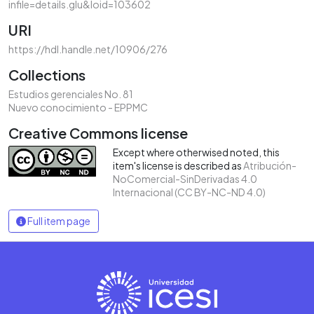
infile=details.glu&loid=103602
URI
https://hdl.handle.net/10906/276
Collections
Estudios gerenciales No. 81
Nuevo conocimiento - EPPMC
Creative Commons license
Except where otherwised noted, this
item's license is described as
Atribución-
NoComercial-SinDerivadas 4.0
Internacional (CC BY-NC-ND 4.0)
Full item page