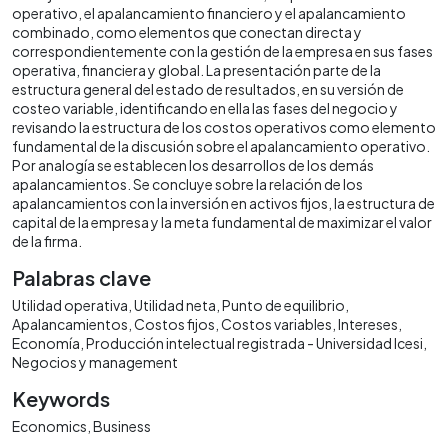
operativo, el apalancamiento financiero y el apalancamiento
combinado, como elementos que conectan directa y
correspondientemente con la gestión de la empresa en sus fases
operativa, financiera y global. La presentación parte de la
estructura general del estado de resultados, en su versión de
costeo variable, identificando en ella las fases del negocio y
revisando la estructura de los costos operativos como elemento
fundamental de la discusión sobre el apalancamiento operativo.
Por analogía se establecen los desarrollos de los demás
apalancamientos. Se concluye sobre la relación de los
apalancamientos con la inversión en activos fijos, la estructura de
capital de la empresa y la meta fundamental de maximizar el valor
de la firma.
Palabras clave
Utilidad operativa
Utilidad neta
Punto de equilibrio
Apalancamientos
Costos fijos
Costos variables
Intereses
Economía
Producción intelectual registrada - Universidad Icesi
Negocios y management
Keywords
Economics
Business