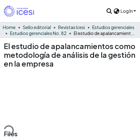
Log In
Home
Sello editorial
Revistas Icesi
Estudios gerenciales
Estudios gerenciales No. 82
El estudio de apalancamientos como metodología de análisis de la gestión en la empresa
El estudio de apalancamientos como
metodología de análisis de la gestión
en la empresa
ding...
Files