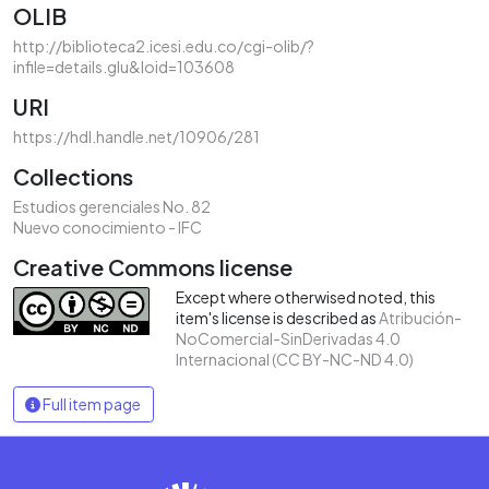
OLIB
http://biblioteca2.icesi.edu.co/cgi-olib/?
infile=details.glu&loid=103608
URI
https://hdl.handle.net/10906/281
Collections
Estudios gerenciales No. 82
Nuevo conocimiento - IFC
Creative Commons license
Except where otherwised noted, this
item's license is described as
Atribución-
NoComercial-SinDerivadas 4.0
Internacional (CC BY-NC-ND 4.0)
Full item page