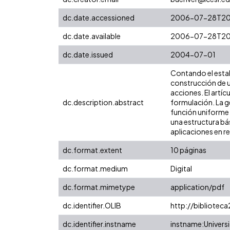
dc.date.accessioned
2006-07-28T20
dc.date.available
2006-07-28T20
dc.date.issued
2004-07-01
Contando el estab
construcción de u
acciones. El artíc
dc.description.abstract
formulación. La g
función uniforme
una estructura bá
aplicaciones en r
dc.format.extent
10 páginas
dc.format.medium
Digital
dc.format.mimetype
application/pdf
dc.identifier.OLIB
http://biblioteca
dc.identifier.instname
instname:Universi