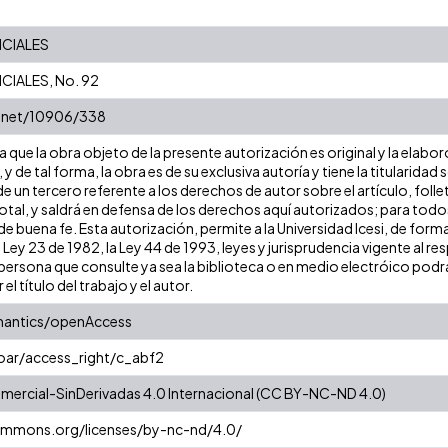
CIALES
IALES, No. 92
e.net/10906/338
que la obra objeto de la presente autorización es original y la elabor
 y de tal forma, la obra es de su exclusiva autoría y tiene la titulari
e un tercero referente a los derechos de autor sobre el artículo, folle
tal, y saldrá en defensa de los derechos aquí autorizados; para todos 
 buena fe. Esta autorización, permite a la Universidad Icesi, de forma
 Ley 23 de 1982, la Ley 44 de 1993, leyes y jurisprudencia vigente al r
ersona que consulte ya sea la biblioteca o en medio electróico podr
 el título del trabajo y el autor.
mantics/openAccess
coar/access_right/c_abf2
ercial-SinDerivadas 4.0 Internacional (CC BY-NC-ND 4.0)
commons.org/licenses/by-nc-nd/4.0/