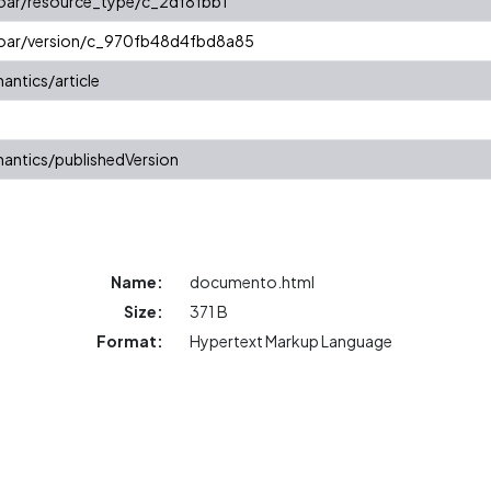
coar/resource_type/c_2df8fbb1
/coar/version/c_970fb48d4fbd8a85
antics/article
antics/publishedVersion
Name:
documento.html
Size:
371 B
Format:
Hypertext Markup Language