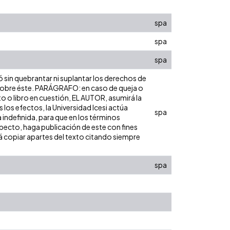
spa
spa
spa
ó sin quebrantar ni suplantar los derechos de
dad sobre éste. PARÁGRAFO: en caso de queja o
to o libro en cuestión, EL AUTOR, asumirá la
los efectos, la Universidad Icesi actúa
spa
 indefinida, para que en los términos
especto, haga publicación de este con fines
á copiar apartes del texto citando siempre
spa