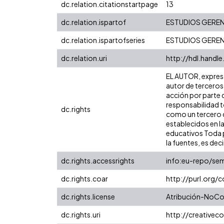
dc.relation.citationstartpage
13
dc.relation.ispartof
ESTUDIOS GEREN
dc.relation.ispartofseries
ESTUDIOS GERENC
dc.relation.uri
http://hdl.handl
EL AUTOR, expresa 
autor de terceros,
acción por parte d
responsabilidad to
dc.rights
como un tercero de
establecidos en la
educativos Toda p
la fuentes, es decir
dc.rights.accessrights
info:eu-repo/se
dc.rights.coar
http://purl.org/
dc.rights.license
Atribución-NoCom
dc.rights.uri
http://creative