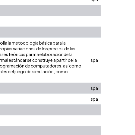
olla la metodología básica para la
opias variaciones de los precios de las
ases teóricas para la elaboraciónde la
al estándar se construye a partir de la
spa
programación de computadores, así como
ales del juego de simulación, como
spa
spa