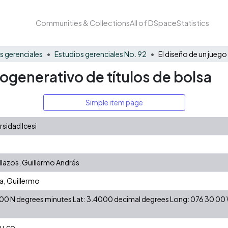
Communities & Collections
All of DSpace
Statistics
s gerenciales
Estudios gerenciales No. 92
togenerativo de títulos de bolsa
Simple item page
sidad Icesi
lazos, Guillermo Andrés
a, Guillermo
24 00 N degrees minutes Lat: 3.4000 decimal degrees Long: 076 30 0
du.co