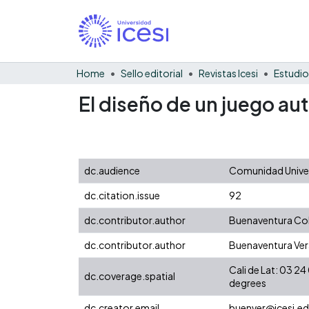
Home
Sello editorial
Revistas Icesi
Estudio
El diseño de un juego au
dc.audience
Comunidad Univer
dc.citation.issue
92
dc.contributor.author
Buenaventura Col
dc.contributor.author
Buenaventura Ver
Cali de Lat: 03 
dc.coverage.spatial
degrees
dc.creator.email
buenver@icesi.e