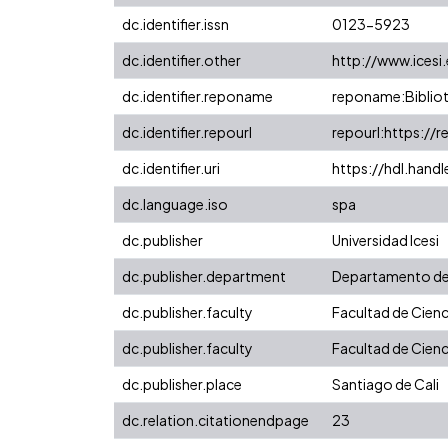
dc.identifier.issn
0123-5923
dc.identifier.other
http://www.icesi
dc.identifier.reponame
reponame:Bibliot
dc.identifier.repourl
repourl:https://r
dc.identifier.uri
https://hdl.hand
dc.language.iso
spa
dc.publisher
Universidad Icesi
dc.publisher.department
Departamento de
dc.publisher.faculty
Facultad de Cienc
dc.publisher.faculty
Facultad de Cienc
dc.publisher.place
Santiago de Cali
dc.relation.citationendpage
23