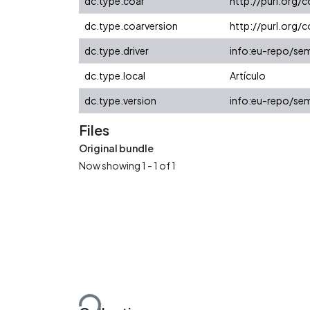
dc.type.coar
http://purl.org/
dc.type.coarversion
http://purl.org
dc.type.driver
info:eu-repo/sem
dc.type.local
Artículo
dc.type.version
info:eu-repo/sem
Files
Original bundle
Now showing
1 - 1 of 1