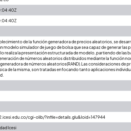
:04:40Z
:04:40Z
lecimiento de la función generadora de precios aleatorios, se desarr
n modelo simulador de juego de bolsa que sea capaz de generar las pr
ulo realiza la presentación estructurada de modelo, partiendo de las b
eneración de números aleatorios distribuidos mediante la función norm
 generadora de números aleatorios(RAND).Las consideraciones de 
sica de la misma, son tratadas enfocando tanto aplicaciones individu
ed.
2.icesi.edu.co/cgi-olib/?infile=details.glu&loid=147944
dad Icesi