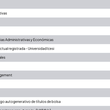
tivas
ias Administrativas y Económicas
tual registrada - Universidad Icesi
ales
agement
uego autogenerativo de títulos de bolsa