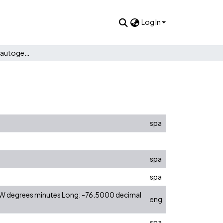
Log In
El diseño de un juego autogenerativo de títulos de bolsa
spa
spa
spa
0 W degrees minutes Long: -76.5000 decimal
eng
spa