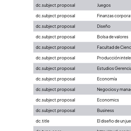
dc.subject.proposal
Juegos
dc.subject.proposal
Finanzas corpora
dc.subject.proposal
Diseño
dc.subject.proposal
Bolsa de valores
dc.subject.proposal
Facultad de Cienc
dc.subject.proposal
Producción intelec
dc.subject.proposal
Estudios Gerenci
dc.subject.proposal
Economía
dc.subject.proposal
Negocios y man
dc.subject.proposal
Economics
dc.subject.proposal
Business
dc.title
El diseño de un j