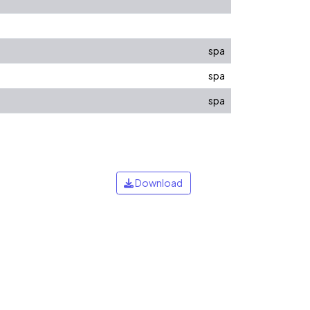
spa
spa
spa
Download