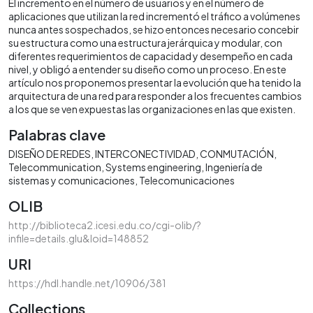
El incremento en el número de usuarios y en el número de
aplicaciones que utilizan la red incrementó el tráfico a volúmenes
nunca antes sospechados, se hizo entonces necesario concebir
su estructura como una estructura jerárquica y modular, con
diferentes requerimientos de capacidad y desempeño en cada
nivel, y obligó a entender su diseño como un proceso. En este
artículo nos proponemos presentar la evolución que ha tenido la
arquitectura de una red para responder a los frecuentes cambios
a los que se ven expuestas las organizaciones en las que existen.
Palabras clave
DISEÑO DE REDES
INTERCONECTIVIDAD
CONMUTACIÓN
Telecommunication
Systems engineering
Ingeniería de
sistemas y comunicaciones
Telecomunicaciones
OLIB
http://biblioteca2.icesi.edu.co/cgi-olib/?
infile=details.glu&loid=148852
URI
https://hdl.handle.net/10906/381
Collections