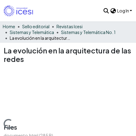
Log In
Home
Sello editorial
Revistas Icesi
Sistemas y Telemática
Sistemas y Telemática No. 1
La evolución en la arquitectura de las redes
La evolución en la arquitectura de las
redes
Loading...
Files
documento.html
(285 B)