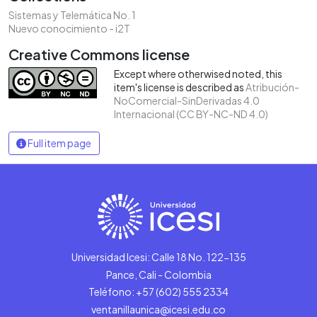
Sistemas y Telemática No. 1
Nuevo conocimiento - i2T
Creative Commons license
Except where otherwised noted, this
item's license is described as
Atribución-
NoComercial-SinDerivadas 4.0
Internacional (CC BY-NC-ND 4.0)
Full item page
Universidad Icesi: Calle 18 No. 122-135
Pance, Cali - Colombia
Teléfono: +57 (602) 555 2334
ventanillaunica@icesi.edu.co