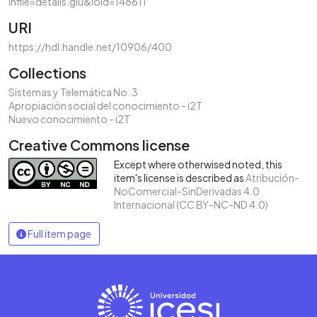
infile=details.glu&loid=148611
URI
https://hdl.handle.net/10906/400
Collections
Sistemas y Telemática No. 3
Apropiación social del conocimiento - i2T
Nuevo conocimiento - i2T
Creative Commons license
Except where otherwised noted, this
item's license is described as
Atribución-
NoComercial-SinDerivadas 4.0
Internacional (CC BY-NC-ND 4.0)
Full item page