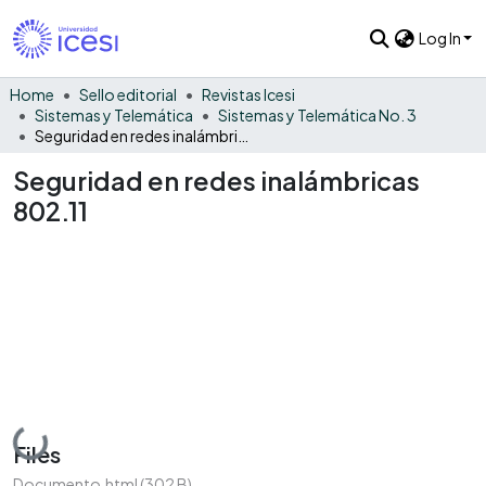
Log In
Home
Sello editorial
Revistas Icesi
Sistemas y Telemática
Sistemas y Telemática No. 3
Seguridad en redes inalámbricas 802.11
Seguridad en redes inalámbricas
802.11
Loading...
Files
Documento.html
(302 B)