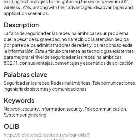
existing technologies for heightening the security level in 802.11
wireless LANs, among with their advantages, disadvantages and
application scenarios.
Description
La falta de seguridad en las redes inalámbricas es un problema
que, a pesar de su gravedad, no ha recibido la atención debida
por parte de los administradores de redes y los responsablesde
la información. Este artículo presenta las tecnologías existentes
para mejorar el nivel de seguridad en las redes inalámbricas
802.11, con sus ventajas, desventajas y escenarios de aplicación.
Palabras clave
Seguridad en las redes
Redes inalámbricas
Telecomunicaciones
Ingeniería de sistemas y comunicaciones
Keywords
Network security
Information security
Telecommunication
Systems engineering
OLIB
http://biblioteca2.icesi.edu.co/cgi-olib/?