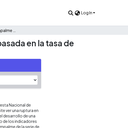
Log In
Una propuesta de empalme de las encuestas de hogares basada en la tasa de desempleo
asada en la tasa de
uesta Nacional de
te ver una ruptura en
el desarrollo de una
lo de los indicadores
empalme de la serie de