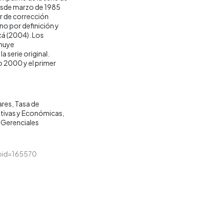
desde marzo de 1985
r de corrección
no por definición y
cá (2004). Los
inuye
 serie original.
o 2000 y el primer
ares
Tasa de
ativas y Económicas
 Gerenciales
&loid=165570