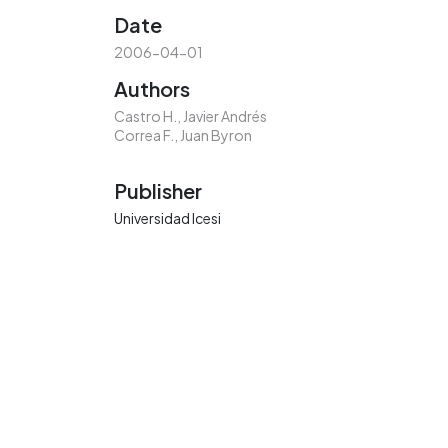
Date
2006-04-01
Authors
Castro H., Javier Andrés
Correa F., Juan Byron
Publisher
Universidad Icesi