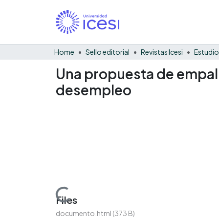
Home
Sello editorial
Revistas Icesi
Estudio
Una propuesta de empalm
desempleo
Loading...
Files
documento.html
(373 B)