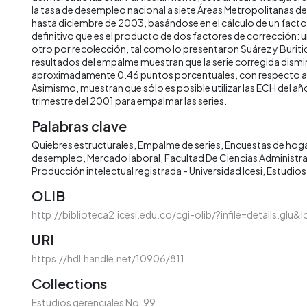
la tasa de desempleo nacional a siete Áreas Metropolitanas 
hasta diciembre de 2003, basándose en el cálculo de un facto
definitivo que es el producto de dos factores de corrección: u
otro por recolección, tal como lo presentaron Suárez y Buriti
resultados del empalme muestran que la serie corregida dism
aproximadamente 0.46 puntos porcentuales, con respecto a la
Asimismo, muestran que sólo es posible utilizar las ECH del añ
trimestre del 2001 para empalmar las series.
Palabras clave
Quiebres estructurales
Empalme de series
Encuestas de hog
desempleo
Mercado laboral
Facultad De Ciencias Administr
Producción intelectual registrada - Universidad Icesi
Estudios
OLIB
http://biblioteca2.icesi.edu.co/cgi-olib/?infile=details.glu
URI
https://hdl.handle.net/10906/811
Collections
Estudios gerenciales No. 99