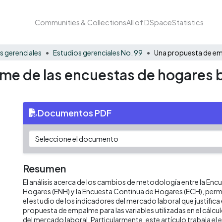
Communities & Collections
All of DSpace
Statistics
s gerenciales
Estudios gerenciales No. 99
e de las encuestas de hogares b
Documentos PDF
Resumen
El análisis acerca de los cambios de metodología entre la Enc
Hogares (ENH) y la Encuesta Continua de Hogares (ECH), permi
el estudio de los indicadores del mercado laboral que justifica 
propuesta de empalme para las variables utilizadas en el cálcu
del mercado laboral. Particularmente, este artículo trabaja el 