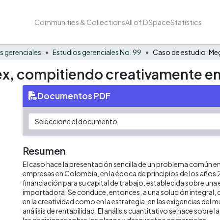
Communities & Collections
All of DSpace
Statistics
s gerenciales
Estudios gerenciales No. 99
ex, compitiendo creativamente e
Documentos PDF
Resumen
El caso hace la presentación sencilla de un problema común e
empresas en Colombia, en la época de principios de los años 2
financiación para su capital de trabajo, establecida sobre un
importadora. Se conduce, entonces, a una solución integral, 
en la creatividad como en la estrategia, en las exigencias del
análisis de rentabilidad. El análisis cuantitativo se hace sobre
las decisiones sobre los plazos y descuentos comerciales.