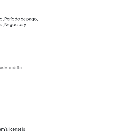
ro
Período de pago
si
Negocios y
&loid=165585
m's license is