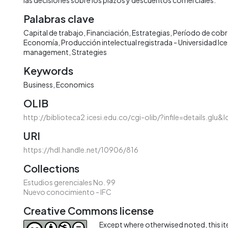
Palabras clave
Capital de trabajo
Financiación
Estrategias
Período de cob
Economía
Producción intelectual registrada - Universidad Ice
management
Strategies
Keywords
Business
Economics
OLIB
http://biblioteca2.icesi.edu.co/cgi-olib/?infile=details.glu
URI
https://hdl.handle.net/10906/816
Collections
Estudios gerenciales No. 99
Nuevo conocimiento - IFC
Creative Commons license
Except where otherwised noted, this ite