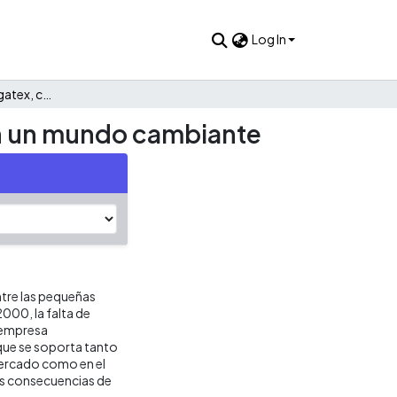
Log In
Caso de estudio. Megatex, compitiendo creativamente en un mundo cambiante
n un mundo cambiante
ntre las pequeñas
000, la falta de
a empresa
que se soporta tanto
 mercado como en el
 las consecuencias de