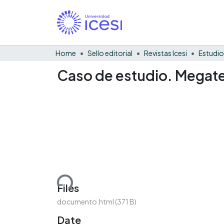
Home
Sello editorial
Revistas Icesi
Estudio
Caso de estudio. Megat
Loading...
Files
documento.html
(371 B)
Date