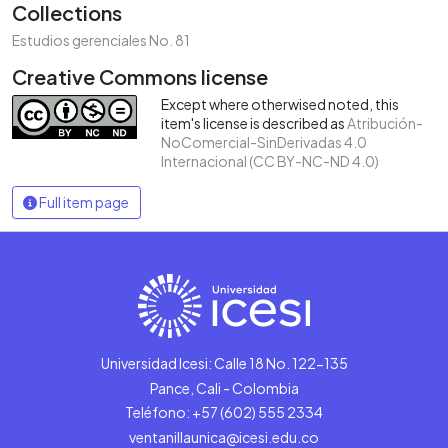
Collections
Estudios gerenciales No. 81
Creative Commons license
Except where otherwised noted, this
item's license is described as
Atribución-
NoComercial-SinDerivadas 4.0
Internacional (CC BY-NC-ND 4.0)
Full item page
Universidad Icesi: Calle 18 No. 122-135
Pance, Cali - Colombia
Teléfono: +57 (602) 555 2334
ventanillaunica@icesi.edu.co