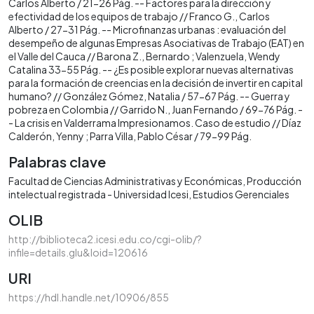
Carlos Alberto / 21-26 Pág. -- Factores para la dirección y
efectividad de los equipos de trabajo // Franco G., Carlos
Alberto / 27-31 Pág. -- Microfinanzas urbanas : evaluación del
desempeño de algunas Empresas Asociativas de Trabajo (EAT) en
el Valle del Cauca // Barona Z., Bernardo ; Valenzuela, Wendy
Catalina 33-55 Pág. -- ¿Es posible explorar nuevas alternativas
para la formación de creencias en la decisión de invertir en capital
humano? // González Gómez, Natalia / 57-67 Pág. -- Guerra y
pobreza en Colombia // Garrido N., Juan Fernando / 69-76 Pág. -
- La crisis en Valderrama Impresionamos. Caso de estudio // Díaz
Calderón, Yenny ; Parra Villa, Pablo César / 79-99 Pág.
Palabras clave
Facultad de Ciencias Administrativas y Económicas
Producción
intelectual registrada - Universidad Icesi
Estudios Gerenciales
OLIB
http://biblioteca2.icesi.edu.co/cgi-olib/?
infile=details.glu&loid=120616
URI
https://hdl.handle.net/10906/855