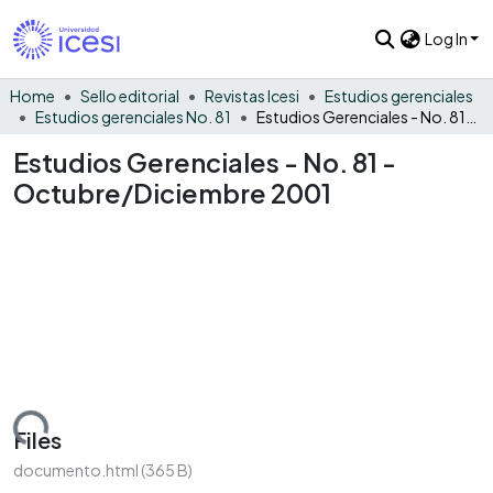
Log In
Home
Sello editorial
Revistas Icesi
Estudios gerenciales
Estudios gerenciales No. 81
Estudios Gerenciales - No. 81 - Octubre/Diciembre 2001
Estudios Gerenciales - No. 81 -
Octubre/Diciembre 2001
oading...
Files
documento.html
(365 B)