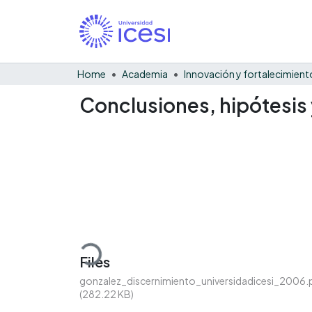
Home
Academia
Conclusiones, hipótesi
Loading...
Files
gonzalez_discernimiento_universidadicesi_2006.
(282.22 KB)