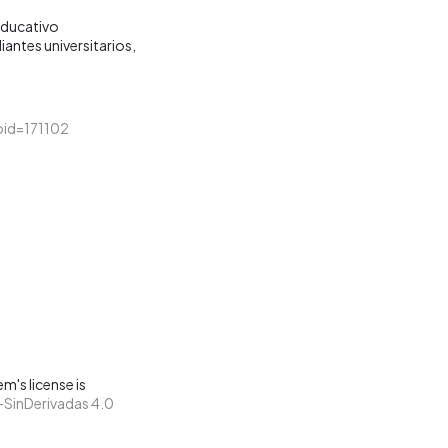
ducativo
iantes universitarios
loid=171102
m's license is
SinDerivadas 4.0