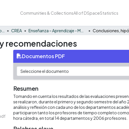
Communities & Collections
All of DSpace
Statistics
Innovación y fortalecimiento del PEI
CREA
Enseñanza – Aprendizaje - Monográfico
s y recomendaciones
Documentos PDF
Resumen
Tomando en cuenta los resultados de las evaluaciones prese
se realizaron, durante el primero y segundo semestre del año
análisis y reflexión con cada uno de los departamentos acadé
participaron tanto los profesores de tiempo completo como
pdf
hora cátedra, en total 14 departamentos y 2006 profesores.
Palabras clave