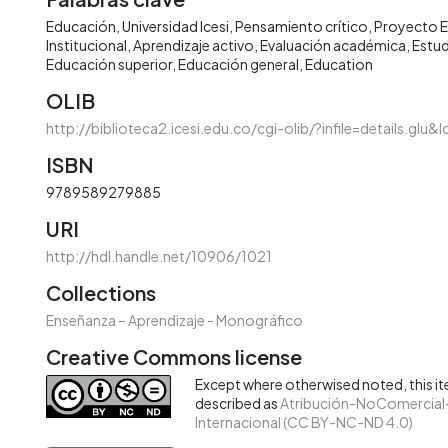
Educación
Universidad Icesi
Pensamiento crítico
Proyecto E
Institucional
Aprendizaje activo
Evaluación académica
Estud
Educación superior
Educación general
Education
OLIB
http://biblioteca2.icesi.edu.co/cgi-olib/?infile=details.glu&
ISBN
9789589279885
URI
http://hdl.handle.net/10906/1021
Collections
Enseñanza – Aprendizaje - Monográfico
Creative Commons license
Except where otherwised noted, this ite
described as
Atribución-NoComercial-
Internacional (CC BY-NC-ND 4.0)