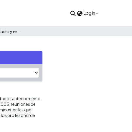
Log In
Conclusiones, hipótesis y recomendaciones
ntados anteriormente,
 2005, reuniones de
micos, en las que
 los profesores de