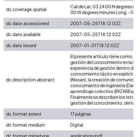
Cali de Lat: 03 24 00 N degrees 
dc.coverage.spatial
00 W degrees minutes Long: -76
dc.date.accessioned
2007-05-25T18:12:02Z
dc.date.available
2007-05-25T18:12:02Z
dc.date.issued
2007-01-01T18:12:02Z
El presente artículo tiene como o
gestión del conocimiento en la in
experiencia de gestión dentro de
conocimiento tácito en explícito 
dc.description.abstract
(Nissan), la creación de comunidad
conocimiento de ingeniería (Daimle
aprendizaje colectivo (IRIZAREspañ
Finalmente se describen los retos
gestión del conocimiento, deriva
dc.format.extent
17 páginas
dc.format.medium
Digital
dc.format.mimetype
application/pdf