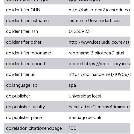
dc.identifier.OLIB
http://biblioteca2.icesi.edu.co/c
dc.identifier.instname
instname:Universidad Icesi
dc.identifier.issn
01235923
dc.identifier.other
http://www.icesi.edu.co/revista
dc.identifier.reponame
reponame:Biblioteca Digital
dc.identifier.repourl
repourl:https://repository.icesi.
dc.identifier.uri
https://hdl.handle.net/10906/1
dc.language.iso
spa
dc.publisher
Universidad Icesi
dc.publisher.faculty
Facultad de Ciencias Administra
dc.publisher.place
Santiago de Cali
dc.relation.citationendpage
100