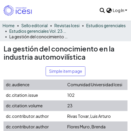
Log In
Home
Sello editorial
Revistas Icesi
Estudios gerenciales
Estudios gerenciales Vol. 23 No. 102
La gestión del conocimiento en la industria automovilística
La gestión del conocimiento en la
industria automovilística
Simple item page
dc.audience
Comunidad Universidad Icesi
dc.citation.issue
102
dc.citation.volume
23
dc.contributor.author
Rivas Tovar, Luis Arturo
dc.contributor.author
Flores Muro, Brenda