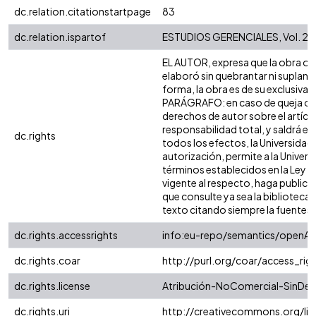
dc.relation.citationstartpage
83
dc.relation.ispartof
ESTUDIOS GERENCIALES, Vol. 23 
EL AUTOR, expresa que la obra obje
elaboró sin quebrantar ni suplanta
forma, la obra es de su exclusiva a
PARÁGRAFO: en caso de queja o ac
derechos de autor sobre el artícul
responsabilidad total, y saldrá e
dc.rights
todos los efectos, la Universidad
autorización, permite a la Universi
términos establecidos en la Ley 23
vigente al respecto, haga public
que consulte ya sea la biblioteca
texto citando siempre la fuentes, es
dc.rights.accessrights
info:eu-repo/semantics/openAc
dc.rights.coar
http://purl.org/coar/access_rig
dc.rights.license
Atribución-NoComercial-SinDeri
dc.rights.uri
http://creativecommons.org/li