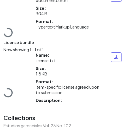
documento.html
Size:
304 B
Format:
Loading...
Hypertext Markup Language
License bundle
Now showing
1 - 1 of 1
Name:
license.txt
Size:
1.8 KB
Format:
Loading...
Item-specific license agreed upon
to submission
Description:
Collections
Estudios gerenciales Vol. 23 No. 102