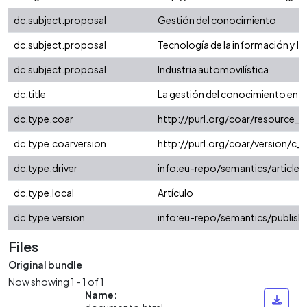
dc.subject.proposal
Gestión del conocimiento
dc.subject.proposal
Tecnología de la información y l
dc.subject.proposal
Industria automovilística
dc.title
La gestión del conocimiento en la
dc.type.coar
http://purl.org/coar/resource_
dc.type.coarversion
http://purl.org/coar/version/
dc.type.driver
info:eu-repo/semantics/article
dc.type.local
Artículo
dc.type.version
info:eu-repo/semantics/publish
Files
Original bundle
Now showing
1 - 1 of 1
Name: