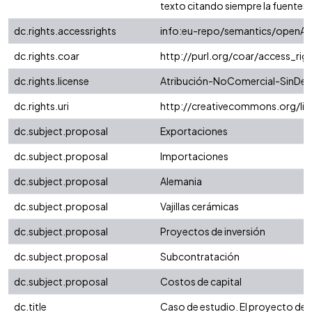
texto citando siempre la fuentes, es
dc.rights.accessrights
info:eu-repo/semantics/openAc
dc.rights.coar
http://purl.org/coar/access_rig
dc.rights.license
Atribución-NoComercial-SinDeri
dc.rights.uri
http://creativecommons.org/li
dc.subject.proposal
Exportaciones
dc.subject.proposal
Importaciones
dc.subject.proposal
Alemania
dc.subject.proposal
Vajillas cerámicas
dc.subject.proposal
Proyectos de inversión
dc.subject.proposal
Subcontratación
dc.subject.proposal
Costos de capital
dc.title
Caso de estudio. El proyecto de e