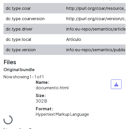
dc.type.coar
http://purl.org/coar/resource_
dc.type.coarversion
http://purl.org/coar/version/
dc.type.driver
info:eu-repo/semantics/article
dc.type.local
Artículo
dc.type.version
info:eu-repo/semantics/publish
Files
Original bundle
Now showing
1 - 1 of 1
Name:
documento.html
Size:
302 B
Format:
Hypertext Markup Language
Loading...