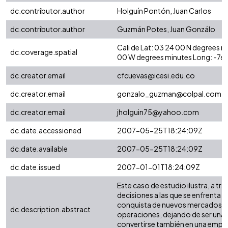
dc.contributor.author
Holguín Pontón, Juan Carlos
dc.contributor.author
Guzmán Potes, Juan Gonzálo
Cali de Lat: 03 24 00 N degrees 
dc.coverage.spatial
00 W degrees minutes Long: -76
dc.creator.email
cfcuevas@icesi.edu.co
dc.creator.email
gonzalo_guzman@colpal.com
dc.creator.email
jholguin75@yahoo.com
dc.date.accessioned
2007-05-25T18:24:09Z
dc.date.available
2007-05-25T18:24:09Z
dc.date.issued
2007-01-01T18:24:09Z
Este caso de estudio ilustra, a tr
decisiones a las que se enfrenta
conquista de nuevos mercados, Est
dc.description.abstract
operaciones, dejando de ser una
convertirse también en una emp