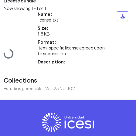
License bundle
Now showing
1 - 1 of 1
Name:
license.txt
Size:
1.8 KB
Format:
Item-specific license agreed upon
Loading...
to submission
Description:
Collections
Estudios gerenciales Vol. 23 No. 102