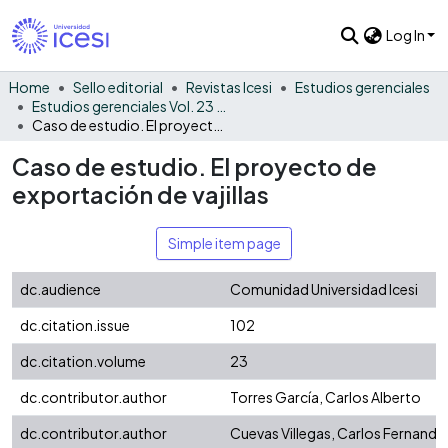
Log In
Home
Sello editorial
Revistas Icesi
Estudios gerenciales
Estudios gerenciales Vol. 23 No. 102
Caso de estudio. El proyecto de exportación de vajillas
Caso de estudio. El proyecto de
exportación de vajillas
Simple item page
dc.audience
Comunidad Universidad Icesi
dc.citation.issue
102
dc.citation.volume
23
dc.contributor.author
Torres García, Carlos Alberto
dc.contributor.author
Cuevas Villegas, Carlos Fernando