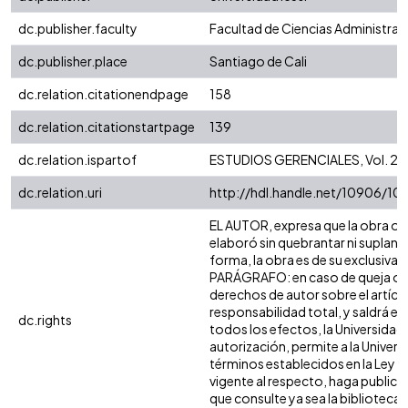
dc.publisher.faculty
Facultad de Ciencias Administra
dc.publisher.place
Santiago de Cali
dc.relation.citationendpage
158
dc.relation.citationstartpage
139
dc.relation.ispartof
ESTUDIOS GERENCIALES, Vol. 23 
dc.relation.uri
http://hdl.handle.net/10906/10
EL AUTOR, expresa que la obra obje
elaboró sin quebrantar ni suplanta
forma, la obra es de su exclusiva a
PARÁGRAFO: en caso de queja o ac
derechos de autor sobre el artícul
responsabilidad total, y saldrá e
dc.rights
todos los efectos, la Universidad
autorización, permite a la Universi
términos establecidos en la Ley 23
vigente al respecto, haga public
que consulte ya sea la biblioteca