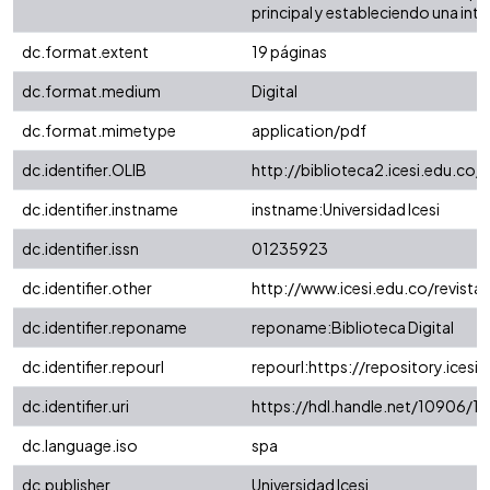
principal y estableciendo una inte
dc.format.extent
19 páginas
dc.format.medium
Digital
dc.format.mimetype
application/pdf
dc.identifier.OLIB
http://biblioteca2.icesi.edu.co/
dc.identifier.instname
instname:Universidad Icesi
dc.identifier.issn
01235923
dc.identifier.other
http://www.icesi.edu.co/revista
dc.identifier.reponame
reponame:Biblioteca Digital
dc.identifier.repourl
repourl:https://repository.icesi.
dc.identifier.uri
https://hdl.handle.net/10906/1
dc.language.iso
spa
dc.publisher
Universidad Icesi