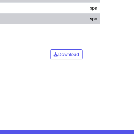
spa
spa
Download