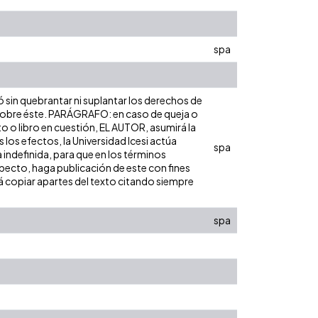
spa
ó sin quebrantar ni suplantar los derechos de
dad sobre éste. PARÁGRAFO: en caso de queja o
to o libro en cuestión, EL AUTOR, asumirá la
los efectos, la Universidad Icesi actúa
spa
 indefinida, para que en los términos
especto, haga publicación de este con fines
á copiar apartes del texto citando siempre
spa