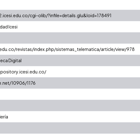
2.icesi.edu.co/cgi-olib/?infile=details.glu&loid=178491
dad Icesi
.edu.co/revistas/index.php/sistemas_telematica/article/view/978
eca Digital
epository.icesi.edu.co/
le.net/10906/1176
iería