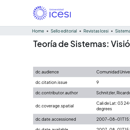
Home
Sello editorial
Revistas Icesi
Sistema
Teoría de Sistemas: Visi
dc.audience
Comunidad Univer
dc.citation.issue
9
dc.contributor.author
Schnitzler, Ricard
Cali de Lat: 03 
dc.coverage.spatial
degrees
dc.date.accessioned
2007-08-01T15:
dc.date.available
2007-08-01T15: