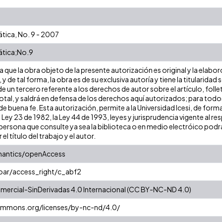
tica, No. 9 - 2007
ática;No.9
que la obra objeto de la presente autorización es original y la elabor
 y de tal forma, la obra es de su exclusiva autoría y tiene la titulari
e un tercero referente a los derechos de autor sobre el artículo, folle
tal, y saldrá en defensa de los derechos aquí autorizados; para todos 
 buena fe. Esta autorización, permite a la Universidad Icesi, de forma
 Ley 23 de 1982, la Ley 44 de 1993, leyes y jurisprudencia vigente al r
ersona que consulte ya sea la biblioteca o en medio electróico podr
 el título del trabajo y el autor.
mantics/openAccess
coar/access_right/c_abf2
ercial-SinDerivadas 4.0 Internacional (CC BY-NC-ND 4.0)
commons.org/licenses/by-nc-nd/4.0/