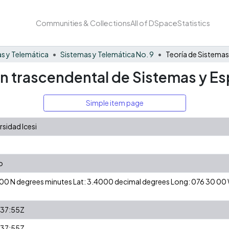
Communities & Collections
All of DSpace
Statistics
s y Telemática
Sistemas y Telemática No. 9
ón trascendental de Sistemas y Es
Simple item page
sidad Icesi
o
24 00 N degrees minutes Lat: 3.4000 decimal degrees Long: 076 30 0
37:55Z
37:55Z