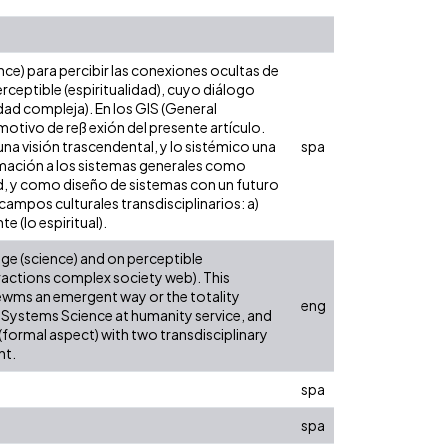
nce) para percibir las conexiones ocultas de
rceptible (espiritualidad), cuyo diálogo
ad compleja). En los GIS (General
l motivo de reß exión del presente artículo.
na visión trascendental, y lo sistémico una
spa
imación a los sistemas generales como
ad, y como diseño de sistemas con un futuro
campos culturales transdisciplinarios: a)
e (lo espiritual).
edge (science) and on perceptible
eractions complex society web). This
ewms an emergent way or the totality
eng
 Systems Science at humanity service, and
 (formal aspect) with two transdisciplinary
nt.
spa
spa