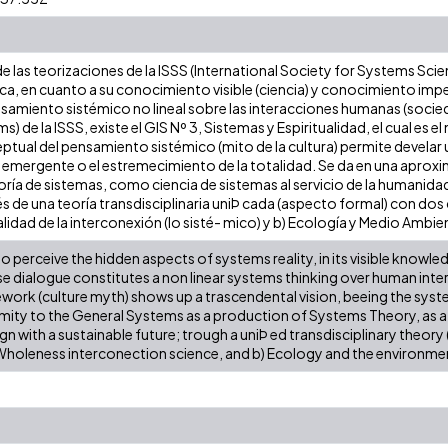
 las teorizaciones de la ISSS (International Society for Systems Scie
ica, en cuanto a su conocimiento visible (ciencia) y conocimiento impe
samiento sistémico no lineal sobre las interacciones humanas (socied
) de la ISSS, existe el GIS Nº 3, Sistemas y Espiritualidad, el cual es e
tual del pensamiento sistémico (mito de la cultura) permite develar u
emergente o el estremecimiento de la totalidad. Se da en una aprox
ría de sistemas, como ciencia de sistemas al servicio de la humanid
és de una teoría transdisciplinaria uniÞ cada (aspecto formal) con dos 
alidad de la interconexión (lo sisté- mico) y b) Ecología y Medio Ambient
to perceive the hidden aspects of systems reality, in its visible knowl
hose dialogue constitutes a non linear systems thinking over human int
ork (culture myth) shows up a trascendental vision, beeing the syst
imity to the General Systems as a production of Systems Theory, as a
n with a sustainable future; trough a uniÞ ed transdisciplinary theory
a) Wholeness interconection science, and b) Ecology and the environme