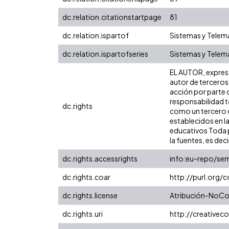
dc.relation.citationstartpage
81
dc.relation.ispartof
Sistemas y Telemá
dc.relation.ispartofseries
Sistemas y Telem
EL AUTOR, expresa 
autor de terceros,
acción por parte d
responsabilidad to
dc.rights
como un tercero de
establecidos en la
educativos Toda p
la fuentes, es decir
dc.rights.accessrights
info:eu-repo/se
dc.rights.coar
http://purl.org/
dc.rights.license
Atribución-NoCom
dc.rights.uri
http://creative