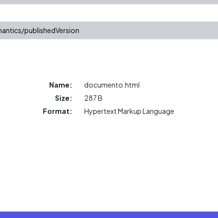
antics/publishedVersion
Name:
documento.html
Size:
287 B
Format:
Hypertext Markup Language