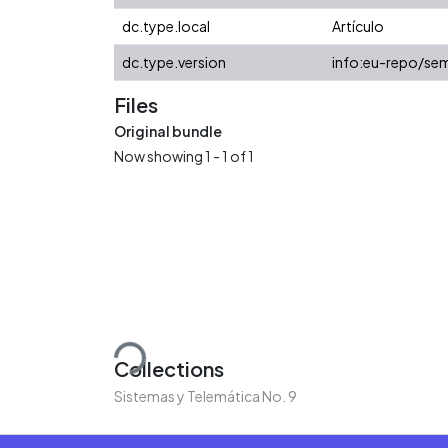
dc.type.local
Artículo
dc.type.version
info:eu-repo/sem
Files
Original bundle
Now showing
1 - 1 of 1
Loading...
Collections
Sistemas y Telemática No. 9