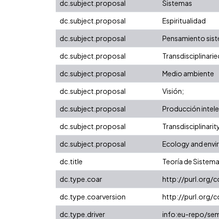
dc.subject.proposal
Sistemas
dc.subject.proposal
Espiritualidad
dc.subject.proposal
Pensamiento sis
dc.subject.proposal
Transdisciplinari
dc.subject.proposal
Medio ambiente
dc.subject.proposal
Visión;
dc.subject.proposal
Producción intelec
dc.subject.proposal
Transdisciplinarit
dc.subject.proposal
Ecology and env
dc.title
Teoría de Sistema
dc.type.coar
http://purl.org/
dc.type.coarversion
http://purl.org
dc.type.driver
info:eu-repo/sem