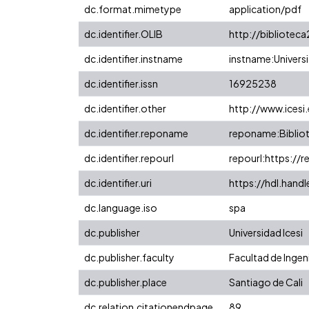
dc.format.mimetype
application/pdf
dc.identifier.OLIB
http://biblioteca
dc.identifier.instname
instname:Universi
dc.identifier.issn
16925238
dc.identifier.other
http://www.icesi
dc.identifier.reponame
reponame:Bibliot
dc.identifier.repourl
repourl:https://r
dc.identifier.uri
https://hdl.hand
dc.language.iso
spa
dc.publisher
Universidad Icesi
dc.publisher.faculty
Facultad de Ingen
dc.publisher.place
Santiago de Cali
dc.relation.citationendpage
89