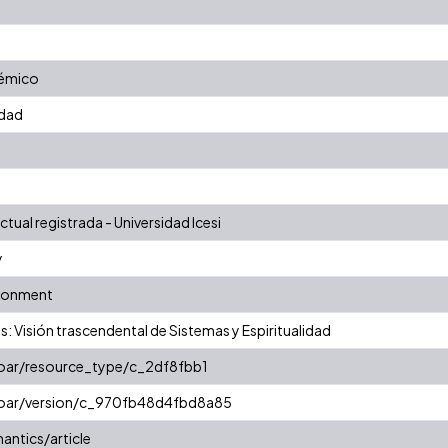
témico
edad
tual registrada - Universidad Icesi
y
ironment
s: Visión trascendental de Sistemas y Espiritualidad
coar/resource_type/c_2df8fbb1
/coar/version/c_970fb48d4fbd8a85
antics/article