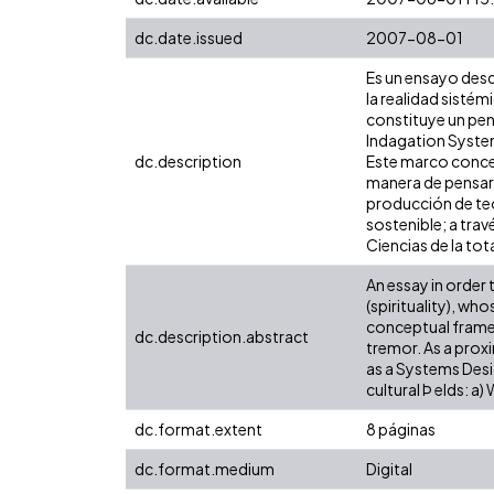
dc.date.issued
2007-08-01
Es un ensayo desde
la realidad sistém
constituye un pen
Indagation Systems
dc.description
Este marco concep
manera de pensar 
producción de teo
sostenible; a trav
Ciencias de la tot
An essay in order 
(spirituality), w
conceptual framew
dc.description.abstract
tremor. As a prox
as a Systems Desig
cultural Þ elds: 
dc.format.extent
8 páginas
dc.format.medium
Digital