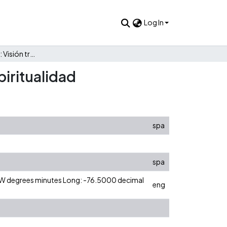
Log In
Teoría de Sistemas: Visión trascendental de Sistemas y Espiritualidad
piritualidad
spa
spa
0 W degrees minutes Long: -76.5000 decimal
eng