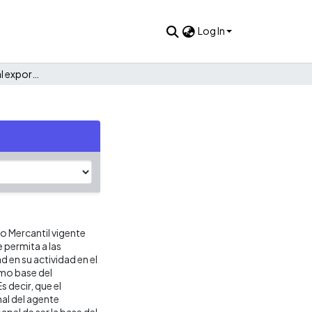
Log In
Una visión empresarial exportadora
ho Mercantil vigente
 permita a las
en su actividad en el
mo base del
s decir, que el
nal del agente
apel de ser la base del