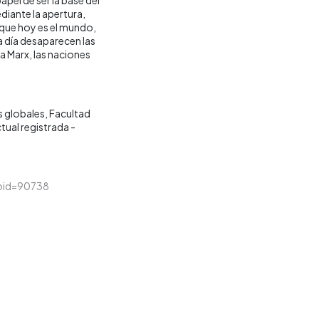
diante la apertura,
que hoy es el mundo,
 día desaparecen las
 Marx, las naciones
 globales
Facultad
tual registrada -
&loid=90738