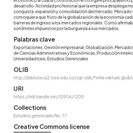
desarrollo. Actividad profesional que la empresa despliega me
conquista, expansión y consolidación del mercado. Mercado 
comoquiera que fruto de la globalización de la economía cada
barreras de ingreso a los mercados regionales. Como afirmaba
son límites impuestos por la burguesía a sus mercados.
Palabras clave
Exportaciones
Gestión empresarial
Globalización
Mercados
de Ciencias Administrativas y Económicas
Producción intelec
Universidad Icesi
Estudios Gerenciales
OLIB
http://biblioteca2.icesi.edu.co/cgi-olib/?infile=details.glu
URI
https://hdl.handle.net/10906/1200
Collections
Estudios gerenciales No. 77
Creative Commons license