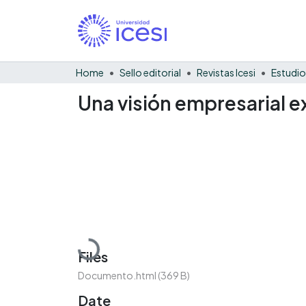
Home
Sello editorial
Revistas Icesi
Estudio
Una visión empresarial 
Loading...
Files
Documento.html
(369 B)
Date