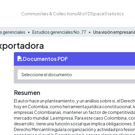
Communities & Collections
All of DSpace
Statistics
s gerenciales
Estudios gerenciales No. 77
exportadora
Documentos PDF
Resumen
El autor hace un planteamiento, y un análisis sobre si, el Derec
hoy en Colombia, como herramienta jurídica constitucional, le
empresas Colombianas, mantener un factor de competitividad 
mercado mundial. La empresa, Para este caso Colombina, co
desarrollo, tiene una función social que implica obligaciones. E
Derecho Mercantil regula la organización y actividad profesio
económico al cual la Constitución le otorga el principalísimo p