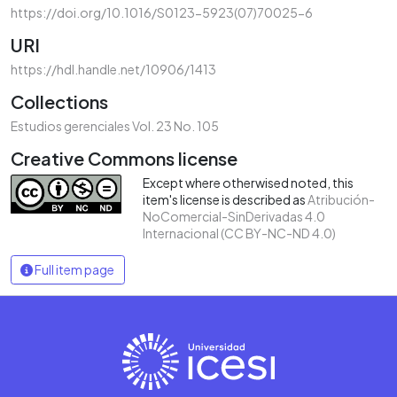
https://doi.org/10.1016/S0123-5923(07)70025-6
URI
https://hdl.handle.net/10906/1413
Collections
Estudios gerenciales Vol. 23 No. 105
Creative Commons license
Except where otherwised noted, this
item's license is described as
Atribución-
NoComercial-SinDerivadas 4.0
Internacional (CC BY-NC-ND 4.0)
Full item page