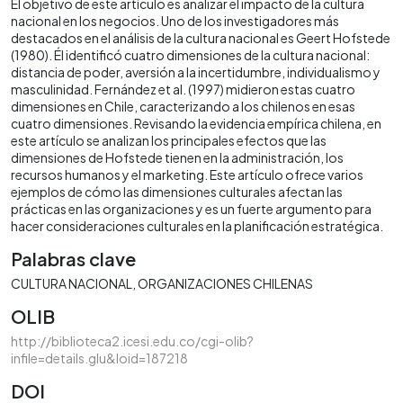
El objetivo de este artículo es analizar el impacto de la cultura
nacional en los negocios. Uno de los investigadores más
destacados en el análisis de la cultura nacional es Geert Hofstede
(1980). Él identificó cuatro dimensiones de la cultura nacional:
distancia de poder, aversión a la incertidumbre, individualismo y
masculinidad. Fernández et al. (1997) midieron estas cuatro
dimensiones en Chile, caracterizando a los chilenos en esas
cuatro dimensiones. Revisando la evidencia empírica chilena, en
este artículo se analizan los principales efectos que las
dimensiones de Hofstede tienen en la administración, los
recursos humanos y el marketing. Este artículo ofrece varios
ejemplos de cómo las dimensiones culturales afectan las
prácticas en las organizaciones y es un fuerte argumento para
hacer consideraciones culturales en la planificación estratégica.
Palabras clave
CULTURA NACIONAL
ORGANIZACIONES CHILENAS
OLIB
http://biblioteca2.icesi.edu.co/cgi-olib?
infile=details.glu&loid=187218
DOI