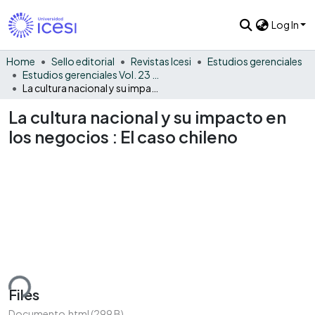
Log In
Home
Sello editorial
Revistas Icesi
Estudios gerenciales
Estudios gerenciales Vol. 23 No. 105
La cultura nacional y su impacto en los negocios : El caso chileno
La cultura nacional y su impacto en
los negocios : El caso chileno
ding...
Files
Documento.html
(299 B)