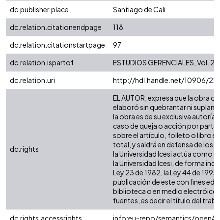
dc.publisher.place
Santiago de Cali
dc.relation.citationendpage
118
dc.relation.citationstartpage
97
dc.relation.ispartof
ESTUDIOS GERENCIALES, Vol. 26 
dc.relation.uri
http://hdl.handle.net/10906/22
EL AUTOR, expresa que la obra obje
elaboró sin quebrantar ni suplanta
la obra es de su exclusiva autoría
caso de queja o acción por parte 
sobre el artículo, folleto o libro
total, y saldrá en defensa de los
dc.rights
la Universidad Icesi actúa como u
la Universidad Icesi, de forma ind
Ley 23 de 1982, la Ley 44 de 1993,
publicación de este con fines edu
biblioteca o en medio electróico 
fuentes, es decir el título del traba
dc.rights.accessrights
info:eu-repo/semantics/openAc