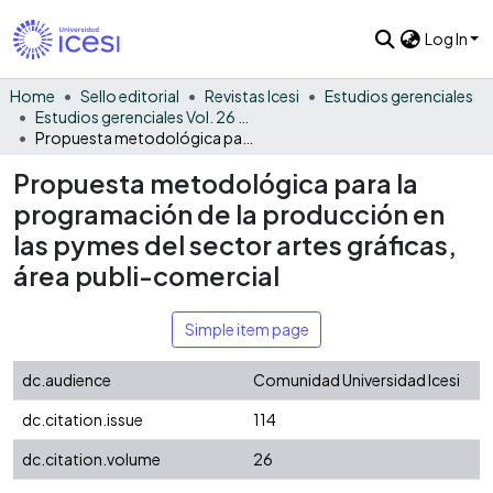
Log In
Home
Sello editorial
Revistas Icesi
Estudios gerenciales
Estudios gerenciales Vol. 26 No. 114
Propuesta metodológica para la programación de la producción en las pymes del sector artes gráficas, área publi-comercial
Propuesta metodológica para la
programación de la producción en
las pymes del sector artes gráficas,
área publi-comercial
Simple item page
dc.audience
Comunidad Universidad Icesi
dc.citation.issue
114
dc.citation.volume
26