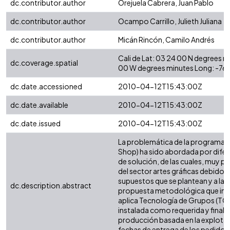
dc.contributor.author
Orejuela Cabrera, Juan Pablo
dc.contributor.author
Ocampo Carrillo, Julieth Juliana
dc.contributor.author
Micán Rincón, Camilo Andrés
Cali de Lat: 03 24 00 N degrees 
dc.coverage.spatial
00 W degrees minutes Long: -76
dc.date.accessioned
2010-04-12T15:43:00Z
dc.date.available
2010-04-12T15:43:00Z
dc.date.issued
2010-04-12T15:43:00Z
La problemática de la programació
Shop) ha sido abordada por difere
de solución, de las cuales, muy 
del sector artes gráficas debido a
supuestos que se plantean y a la i
dc.description.abstract
propuesta metodológica que inic
aplica Tecnología de Grupos (TG)
instalada como requerida y final
producción basada en la explotació
fechas de entrega de los pedidos