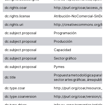
dc.rights.coar
http://purl.org/coar/access_rig
dc.rights.license
Atribución-NoComercial-SinDeri
dc.rights.uri
http://creativecommons.org/li
dc.subject.proposal
Programación
dc.subject.proposal
Producción
dc.subject.proposal
Capacidad
dc.subject.proposal
Sector gráfico
dc.subject.proposal
Pymes
Propuesta metodológica para la 
dc.title
sector artes gráficas, área publi
dc.type.coar
http://purl.org/coar/resource_
dc.type.coarversion
http://purl.org/coar/version/
dc.type.driver
info:eu-repo/semantics/article