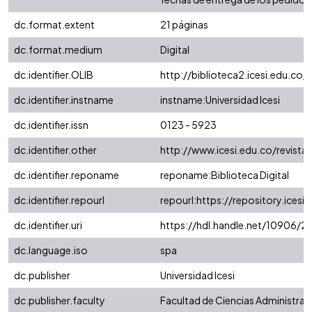
dc.format.extent
21 páginas
dc.format.medium
Digital
dc.identifier.OLIB
http://biblioteca2.icesi.edu.co/
dc.identifier.instname
instname:Universidad Icesi
dc.identifier.issn
0123 - 5923
dc.identifier.other
http://www.icesi.edu.co/revista
dc.identifier.reponame
reponame:Biblioteca Digital
dc.identifier.repourl
repourl:https://repository.icesi.
dc.identifier.uri
https://hdl.handle.net/10906/2
dc.language.iso
spa
dc.publisher
Universidad Icesi
dc.publisher.faculty
Facultad de Ciencias Administra