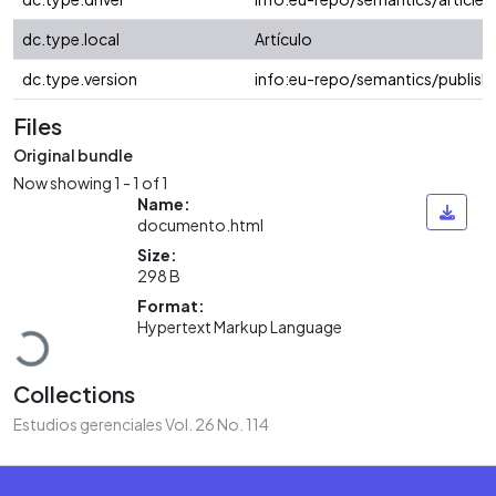
dc.type.local
Artículo
dc.type.version
info:eu-repo/semantics/publish
Files
Original bundle
Now showing
1 - 1 of 1
Name:
documento.html
Size:
298 B
Loading...
Format:
Hypertext Markup Language
Collections
Estudios gerenciales Vol. 26 No. 114