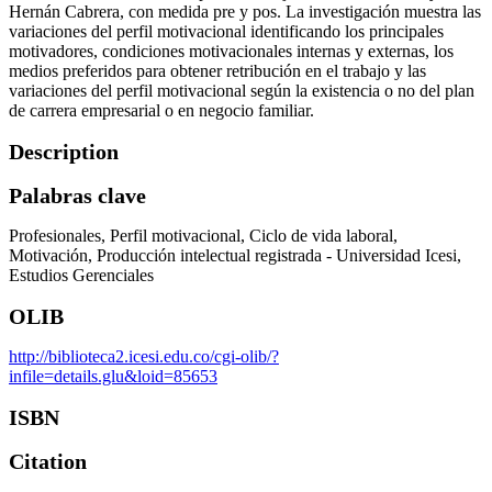
Hernán Cabrera, con medida pre y pos. La investigación muestra las
variaciones del perfil motivacional identificando los principales
motivadores, condiciones motivacionales internas y externas, los
medios preferidos para obtener retribución en el trabajo y las
variaciones del perfil motivacional según la existencia o no del plan
de carrera empresarial o en negocio familiar.
Description
Palabras clave
Profesionales
Perfil motivacional
Ciclo de vida laboral
Motivación
Producción intelectual registrada - Universidad Icesi
Estudios Gerenciales
OLIB
http://biblioteca2.icesi.edu.co/cgi-olib/?
infile=details.glu&loid=85653
ISBN
Citation