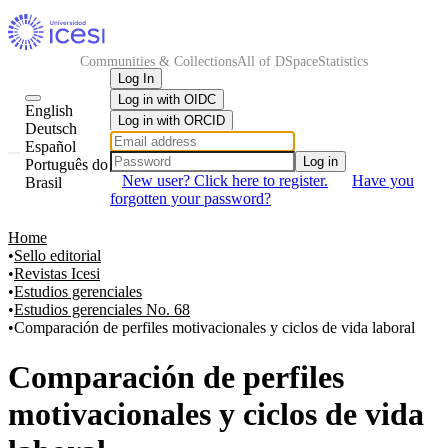
Communities & Collections
All of DSpace
Statistics
Log In
Log in with OIDC
English
Log in with ORCID
Deutsch
Español
Log in
Português do
New user? Click here to register.
Have you
Brasil
forgotten your password?
Home
Sello editorial
Revistas Icesi
Estudios gerenciales
Estudios gerenciales No. 68
Comparación de perfiles motivacionales y ciclos de vida laboral
Comparación de perfiles
motivacionales y ciclos de vida