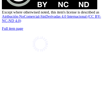
Except where otherwised noted, this item's license is described as
Atribución-NoComercial-SinDerivadas 4.0 Internacional (CC BY-
NC-ND 4.0)
Full item page
Universidad Icesi: Calle 18 No. 122-135
Pance, Cali - Colombia
Teléfono: +57 (602) 555 2334
ventanillaunica@icesi.edu.co
Síguenos
La Universidad Icesi es una Institución de Educación Superior que
se encuentra sujeta a inspección y vigilancia por parte del Ministerio
de Educación Nacional.