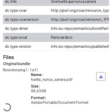
dc.title
Una huella que nunca sanará
dc.type.coar
http://purl.org/coar/resource_typ
dc.type.coarversion
http://purl.org/coar/version/c_9
dc.type.driver
info:eu-repo/semantics/bookPart
dc.type.local
Parte de libro
dc.type.version
info:eu-repo/semantics/publishedVe
Files
Original bundle
Now showing
1 - 1 of 1
Name:
huella_nunca_sanara.pdf
Size:
88.63 KB
Loading...
Format:
Adobe Portable Document Format