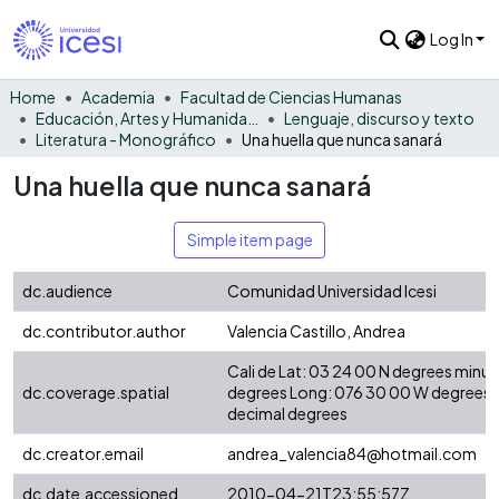
Log In
Home
Academia
Facultad de Ciencias Humanas
Educación, Artes y Humanidades
Lenguaje, discurso y texto
Literatura - Monográfico
Una huella que nunca sanará
Una huella que nunca sanará
Simple item page
dc.audience
Comunidad Universidad Icesi
dc.contributor.author
Valencia Castillo, Andrea
Cali de Lat: 03 24 00 N degrees minu
dc.coverage.spatial
degrees Long: 076 30 00 W degrees 
decimal degrees
dc.creator.email
andrea_valencia84@hotmail.com
dc.date.accessioned
2010-04-21T23:55:57Z