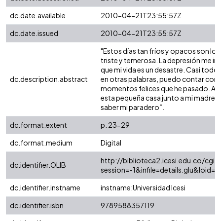
dc.date.available
2010-04-21T23:55:57Z
dc.date.issued
2010-04-21T23:55:57Z
"Estos días tan fríos y opacos son lo
triste y temerosa. La depresión me i
que mi vida es un desastre. Casi tod
dc.description.abstract
en otras palabras, puedo contar con 
momentos felices que he pasado. Ah
esta pequeña casa junto a mi madre pa
saber mi paradero”.
dc.format.extent
p. 23-29
dc.format.medium
Digital
http://biblioteca2.icesi.edu.co/cgi-o
dc.identifier.OLIB
session=-1&infile=details.glu&loi
dc.identifier.instname
instname:Universidad Icesi
dc.identifier.isbn
9789588357119