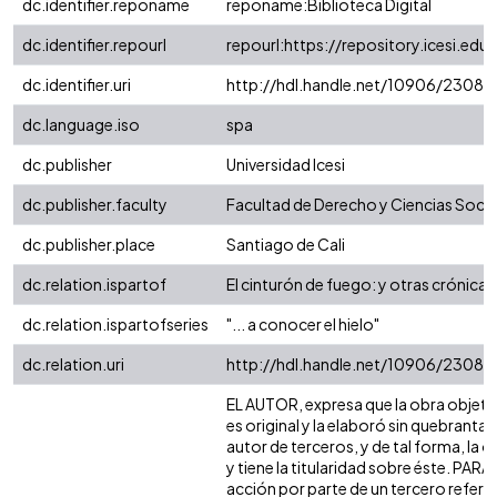
dc.identifier.reponame
reponame:Biblioteca Digital
dc.identifier.repourl
repourl:https://repository.icesi.edu
dc.identifier.uri
http://hdl.handle.net/10906/2308
dc.language.iso
spa
dc.publisher
Universidad Icesi
dc.publisher.faculty
Facultad de Derecho y Ciencias Socia
dc.publisher.place
Santiago de Cali
dc.relation.ispartof
El cinturón de fuego: y otras crónicas
dc.relation.ispartofseries
"... a conocer el hielo"
dc.relation.uri
http://hdl.handle.net/10906/2308
EL AUTOR, expresa que la obra objeto
es original y la elaboró sin quebrantar
autor de terceros, y de tal forma, la o
y tiene la titularidad sobre éste. PA
acción por parte de un tercero refere