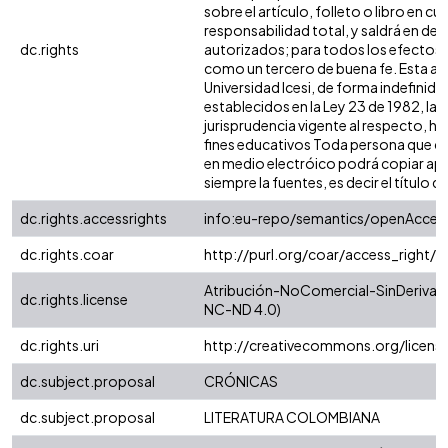
sobre el artículo, folleto o libro en c
responsabilidad total, y saldrá en de
dc.rights
autorizados; para todos los efectos, l
como un tercero de buena fe. Esta aut
Universidad Icesi, de forma indefinida
establecidos en la Ley 23 de 1982, la 
jurisprudencia vigente al respecto, h
fines educativos Toda persona que con
en medio electróico podrá copiar apa
siempre la fuentes, es decir el título de
dc.rights.accessrights
info:eu-repo/semantics/openAcces
dc.rights.coar
http://purl.org/coar/access_right/
Atribución-NoComercial-SinDerivadas
dc.rights.license
NC-ND 4.0)
dc.rights.uri
http://creativecommons.org/licens
dc.subject.proposal
CRÓNICAS
dc.subject.proposal
LITERATURA COLOMBIANA