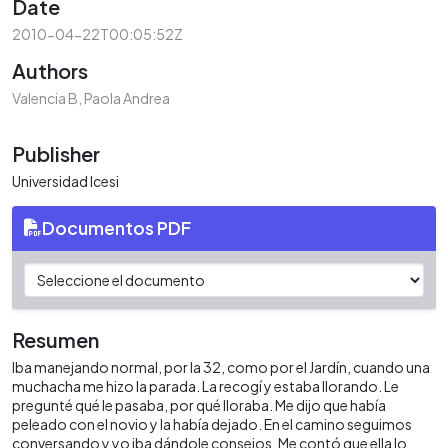
Date
2010-04-22T00:05:52Z
Authors
Valencia B, Paola Andrea
Publisher
Universidad Icesi
Documentos PDF
Resumen
Iba manejando normal, por la 32, como por el Jardín, cuando una
muchacha me hizo la parada. La recogí y estaba llorando. Le
pregunté qué le pasaba, por qué lloraba. Me dijo que había
peleado con el novio y la había dejado. En el camino seguimos
conversando y yo iba dándole consejos. Me contó que ella lo