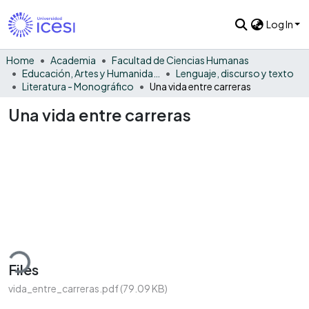
Log In
Home
Academia
Facultad de Ciencias Humanas
Educación, Artes y Humanidades
Lenguaje, discurso y texto
Literatura - Monográfico
Una vida entre carreras
Una vida entre carreras
ding...
Files
vida_entre_carreras.pdf
(79.09 KB)