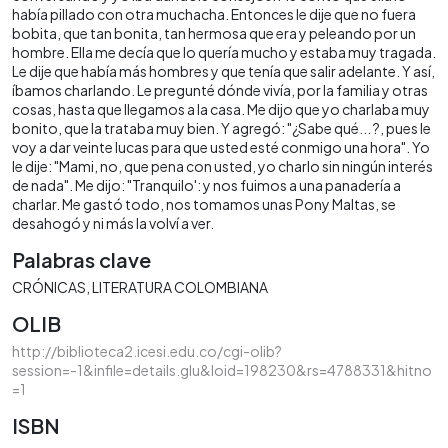
había pillado con otra muchacha. Entonces le dije que no fuera
bobita, que tan bonita, tan hermosa que era y peleando por un
hombre. Ella me decía que lo quería mucho y estaba muy tragada.
Le dije que había más hombres y que tenía que salir adelante. Y así,
íbamos charlando. Le pregunté dónde vivía, por la familia y otras
cosas, hasta que llegamos a la casa. Me dijo que yo charlaba muy
bonito, que la trataba muy bien. Y agregó: "¿Sabe qué... ?, pues le
voy a dar veinte lucas para que usted esté conmigo una hora". Yo
le dije: "Mami, no, que pena con usted, yo charlo sin ningún interés
de nada". Me dijo: "Tranquilo': y nos fuimos a una panadería a
charlar. Me gastó todo, nos tomamos unas Pony Maltas, se
desahogó y ni más la volví a ver.
Palabras clave
CRÓNICAS
LITERATURA COLOMBIANA
OLIB
http://biblioteca2.icesi.edu.co/cgi-olib?
session=-1&infile=details.glu&loid=198230&rs=4788331&hitno
=1
ISBN