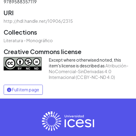
9789588357119
URI
http://hdl.handle.net/10906/2315
Collections
Literatura - Monográfico
Creative Commons license
Except where otherwised noted, this
item's license is described as
Atribución-
NoComercial-SinDerivadas 4.0
Internacional (CC BY-NC-ND 4.0)
Full item page