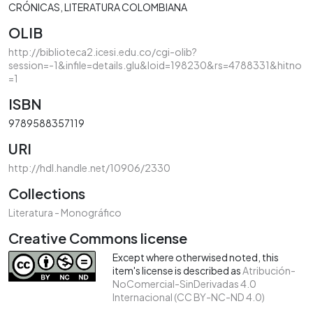
CRÓNICAS
LITERATURA COLOMBIANA
OLIB
http://biblioteca2.icesi.edu.co/cgi-olib?
session=-1&infile=details.glu&loid=198230&rs=4788331&hitno
=1
ISBN
9789588357119
URI
http://hdl.handle.net/10906/2330
Collections
Literatura - Monográfico
Creative Commons license
Except where otherwised noted, this
item's license is described as
Atribución-
NoComercial-SinDerivadas 4.0
Internacional (CC BY-NC-ND 4.0)