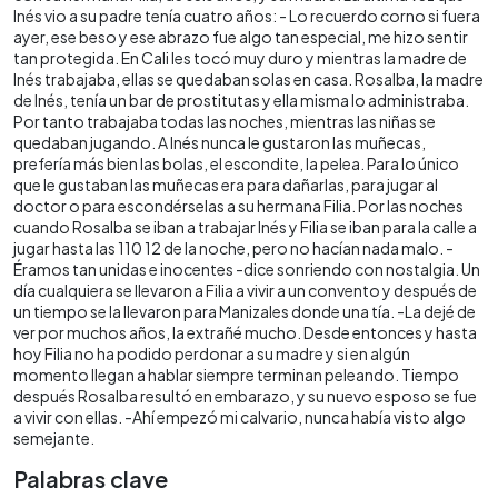
Inés vio a su padre tenía cuatro años: - Lo recuerdo corno si fuera
ayer, ese beso y ese abrazo fue algo tan especial, me hizo sentir
tan protegida. En Cali les tocó muy duro y mientras la madre de
Inés trabajaba, ellas se quedaban solas en casa. Rosalba, la madre
de Inés, tenía un bar de prostitutas y ella misma lo administraba.
Por tanto trabajaba todas las noches, mientras las niñas se
quedaban jugando. A Inés nunca le gustaron las muñecas,
prefería más bien las bolas, el escondite, la pelea. Para lo único
que le gustaban las muñecas era para dañarlas, para jugar al
doctor o para escondérselas a su hermana Filia. Por las noches
cuando Rosalba se iban a trabajar Inés y Filia se iban para la calle a
jugar hasta las 110 12 de la noche, pero no hacían nada malo. -
Éramos tan unidas e inocentes -dice sonriendo con nostalgia. Un
día cualquiera se llevaron a Filia a vivir a un convento y después de
un tiempo se la llevaron para Manizales donde una tía. -La dejé de
ver por muchos años, la extrañé mucho. Desde entonces y hasta
hoy Filia no ha podido perdonar a su madre y si en algún
momento llegan a hablar siempre terminan peleando. Tiempo
después Rosalba resultó en embarazo, y su nuevo esposo se fue
a vivir con ellas. -Ahí empezó mi calvario, nunca había visto algo
semejante.
Palabras clave