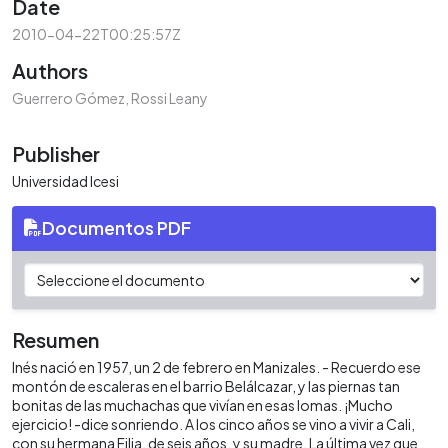
Date
2010-04-22T00:25:57Z
Authors
Guerrero Gómez, Rossi Leany
Publisher
Universidad Icesi
Documentos PDF
Resumen
Inés nació en 1957, un 2 de febrero en Manizales. - Recuerdo ese
montón de escaleras en el barrio Belálcazar, y las piernas tan
bonitas de las muchachas que vivían en esas lomas. ¡Mucho
ejercicio! -dice sonriendo. A los cinco años se vino a vivir a Cali,
con su hermana Filia, de seis años, y su madre. La última vez que