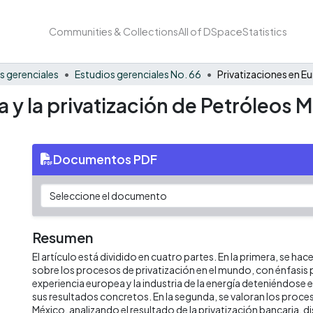
Communities & Collections
All of DSpace
Statistics
s gerenciales
Estudios gerenciales No. 66
 y la privatización de Petróleos M
Documentos PDF
Resumen
El artículo está dividido en cuatro partes. En la primera, se hac
sobre los procesos de privatización en el mundo, con énfasis pa
experiencia europea y la industria de la energía deteniéndose e
sus resultados concretos. En la segunda, se valoran los proce
México, analizando el resultado de la privatización bancaria, di