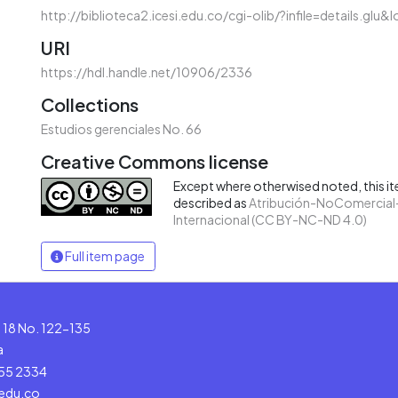
http://biblioteca2.icesi.edu.co/cgi-olib/?infile=details.glu
URI
https://hdl.handle.net/10906/2336
Collections
Estudios gerenciales No. 66
Creative Commons license
Except where otherwised noted, this ite
described as
Atribución-NoComercial-
Internacional (CC BY-NC-ND 4.0)
Full item page
le 18 No. 122-135
a
555 2334
.edu.co