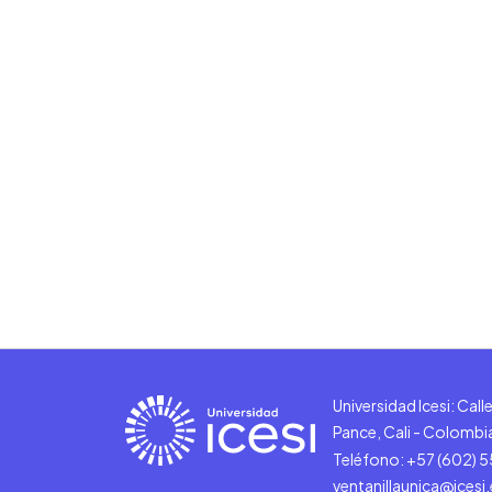
Universidad Icesi: Cal
Pance, Cali - Colombi
Teléfono: +57 (602) 
ventanillaunica@icesi