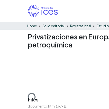
Home
Sello editorial
Revistas Icesi
Estudio
Privatizaciones en Europa
petroquímica
Loading...
Files
documento.html
(369 B)