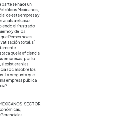
a parte se hace un
 Petróleos Mexicanos,
ial de esta empresa y
e analiza el caso
biendo el frustrado
ierno y de los
a que Pemex no es
vatización total, sí
ictamente
taca que la eficiencia
us empresas, por lo
si existieran las
cia social sobre los
os. La pregunta que
 una empresa pública
ncia?
MEXICANOS
SECTOR
 Económicas
 Gerenciales