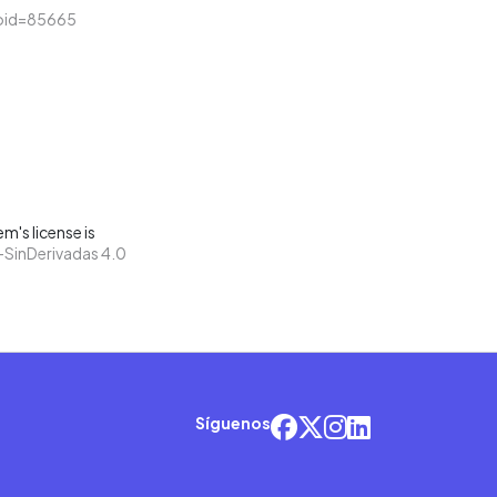
&loid=85665
m's license is
SinDerivadas 4.0
Síguenos