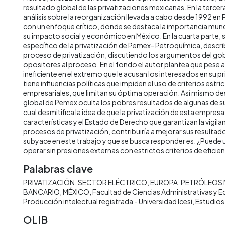
resultado global de las privatizaciones mexicanas. En la tercer
análisis sobre la reorganización llevada a cabo desde 1992 en
con un enfoque crítico, donde se destaca la importancia mund
su impacto social y económico en México. En la cuarta parte, s
específico de la privatización de Pemex- Petroquímica, descri
proceso de privatización, discutiendo los argumentos del gob
opositores al proceso. En el fondo el autor plantea que pese 
ineficiente en el extremo que le acusan los interesados en su pri
tiene influencias políticas que impiden el uso de criterios estr
empresariales, que limitan su óptima operación. Así mismo des
global de Pemex oculta los pobres resultados de algunas de s
cual desmitifica la idea de que la privatización de esta empresa, 
características y el Estado de Derecho que garantizan la vigilan
procesos de privatización, contribuiría a mejorar sus resultad
subyace en este trabajo y que se busca responder es: ¿Puede
operar sin presiones externas con estrictos criterios de eficie
Palabras clave
PRIVATIZACIÓN
SECTOR ELÉCTRICO
EUROPA
PETRÓLEOS 
BANCARIO
MÉXICO
Facultad de Ciencias Administrativas y
Producción intelectual registrada - Universidad Icesi
Estudios
OLIB