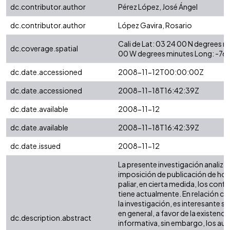
dc.contributor.author
Pérez López, José Ángel
dc.contributor.author
López Gavira, Rosario
Cali de Lat: 03 24 00 N degrees 
dc.coverage.spatial
00 W degrees minutes Long: -76
dc.date.accessioned
2008-11-12T00:00:00Z
dc.date.accessioned
2008-11-18T16:42:39Z
dc.date.available
2008-11-12
dc.date.available
2008-11-18T16:42:39Z
dc.date.issued
2008-11-12
La presente investigación analiza
imposición de publicación de hon
paliar, en cierta medida, los conf
tiene actualmente. En relación con
la investigación, es interesante su
en general, a favor de la existenc
dc.description.abstract
informativa, sin embargo, los aud