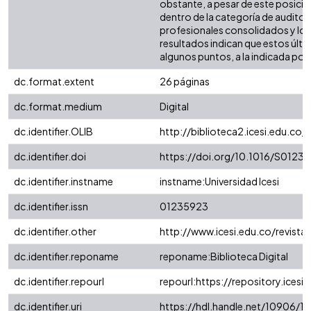
obstante, a pesar de este posicion
dentro de la categoría de auditor
profesionales consolidados y los
resultados indican que estos últ
algunos puntos, a la indicada por 
dc.format.extent
26 páginas
dc.format.medium
Digital
dc.identifier.OLIB
http://biblioteca2.icesi.edu.co/
dc.identifier.doi
https://doi.org/10.1016/S012
dc.identifier.instname
instname:Universidad Icesi
dc.identifier.issn
01235923
dc.identifier.other
http://www.icesi.edu.co/revista
dc.identifier.reponame
reponame:Biblioteca Digital
dc.identifier.repourl
repourl:https://repository.icesi.
dc.identifier.uri
https://hdl.handle.net/10906/1