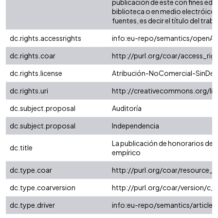
publicación de este con fines edu
biblioteca o en medio electróico 
fuentes, es decir el título del traba
dc.rights.accessrights
info:eu-repo/semantics/openAc
dc.rights.coar
http://purl.org/coar/access_rig
dc.rights.license
Atribución-NoComercial-SinDeri
dc.rights.uri
http://creativecommons.org/li
dc.subject.proposal
Auditoría
dc.subject.proposal
Independencia
La publicación de honorarios de la
dc.title
empírico
dc.type.coar
http://purl.org/coar/resource_
dc.type.coarversion
http://purl.org/coar/version/
dc.type.driver
info:eu-repo/semantics/article