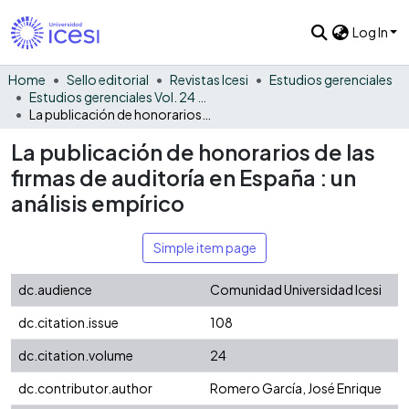
Log In
Home
Sello editorial
Revistas Icesi
Estudios gerenciales
Estudios gerenciales Vol. 24 No. 108
La publicación de honorarios de las firmas de auditoría en España : un análisis empírico
La publicación de honorarios de las
firmas de auditoría en España : un
análisis empírico
Simple item page
dc.audience
Comunidad Universidad Icesi
dc.citation.issue
108
dc.citation.volume
24
dc.contributor.author
Romero García, José Enrique