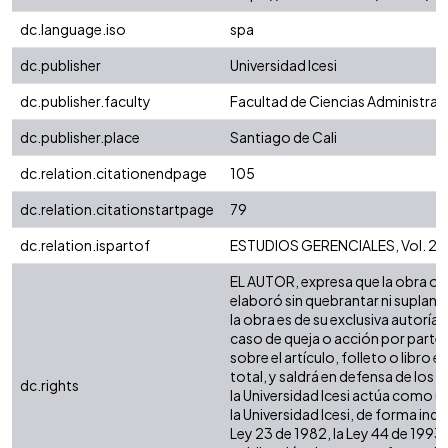
dc.language.iso
spa
dc.publisher
Universidad Icesi
dc.publisher.faculty
Facultad de Ciencias Administra
dc.publisher.place
Santiago de Cali
dc.relation.citationendpage
105
dc.relation.citationstartpage
79
dc.relation.ispartof
ESTUDIOS GERENCIALES, Vol. 24 
EL AUTOR, expresa que la obra obje
elaboró sin quebrantar ni suplanta
la obra es de su exclusiva autoría
caso de queja o acción por parte 
sobre el artículo, folleto o libro
total, y saldrá en defensa de los
dc.rights
la Universidad Icesi actúa como u
la Universidad Icesi, de forma ind
Ley 23 de 1982, la Ley 44 de 1993,