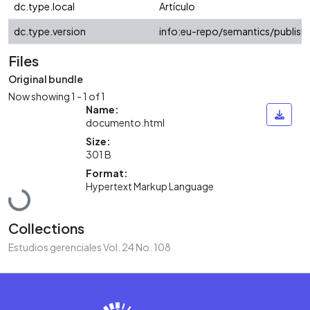
dc.type.local
Artículo
dc.type.version
info:eu-repo/semantics/publish
Files
Original bundle
Now showing
1 - 1 of 1
Name:
documento.html
Size:
301 B
Format:
Hypertext Markup Language
Loading...
Collections
Estudios gerenciales Vol. 24 No. 108