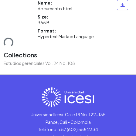
Name:
documento.html
Size:
365 B
Format:
Hypertext Markup Language
ding...
Collections
Estudios gerenciales Vol. 24 No. 108
Universidad Icesi: Calle 18 No. 122-135
Pance, Cali - Colombia
Teléfono: +57 (602) 555 2334