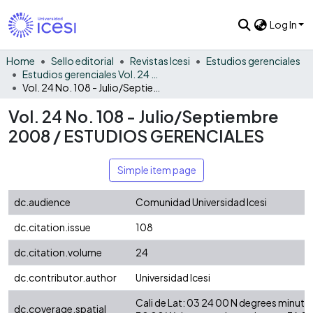
Log In
Home
Sello editorial
Revistas Icesi
Estudios gerenciales
Estudios gerenciales Vol. 24 No. 108
Vol. 24 No. 108 - Julio/Septiembre 2008 / ESTUDIOS GERENCIALES
Vol. 24 No. 108 - Julio/Septiembre
2008 / ESTUDIOS GERENCIALES
Simple item page
dc.audience
Comunidad Universidad Icesi
dc.citation.issue
108
dc.citation.volume
24
dc.contributor.author
Universidad Icesi
Cali de Lat: 03 24 00 N degrees minut
dc.coverage.spatial