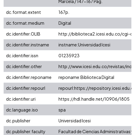
Marcela / 147-167 Pág.
dc.format.extent
167p.
dc.format.medium
Digital
dc.identifier.OLIB
http://biblioteca2.icesi.edu.co/cgi-ol
dc.identifier.instname
instname:Universidad Icesi
dc.identifier.issn
01235923
dc.identifier.other
http://www.icesi.edu.co/revistas/ind
dc.identifier.reponame
reponame:Biblioteca Digital
dc.identifier.repourl
repourl:https://repository.icesi.edu.c
dc.identifier.uri
https://hdl.handle.net/10906/1805
dc.language.iso
spa
dc.publisher
Universidad Icesi
dc.publisher.faculty
Facultad de Ciencias Administrativas 