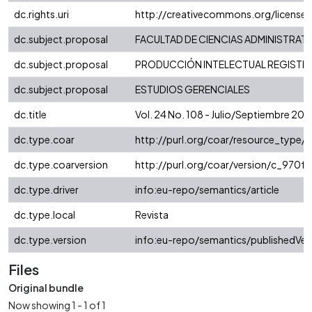
dc.rights.uri
http://creativecommons.org/license
dc.subject.proposal
FACULTAD DE CIENCIAS ADMINISTRAT
dc.subject.proposal
PRODUCCIÓN INTELECTUAL REGISTRAD
dc.subject.proposal
ESTUDIOS GERENCIALES
dc.title
Vol. 24 No. 108 - Julio/Septiembre 2
dc.type.coar
http://purl.org/coar/resource_type/
dc.type.coarversion
http://purl.org/coar/version/c_970
dc.type.driver
info:eu-repo/semantics/article
dc.type.local
Revista
dc.type.version
info:eu-repo/semantics/publishedVer
Files
Original bundle
Now showing
1 - 1 of 1