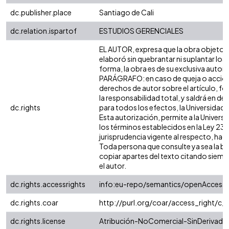
dc.publisher.place
Santiago de Cali
dc.relation.ispartof
ESTUDIOS GERENCIALES
EL AUTOR, expresa que la obra objeto de
elaboró sin quebrantar ni suplantar los 
forma, la obra es de su exclusiva autoría
PARÁGRAFO: en caso de queja o acción p
derechos de autor sobre el artículo, fo
la responsabilidad total, y saldrá en d
dc.rights
para todos los efectos, la Universidad 
Esta autorización, permite a la Universi
los términos establecidos en la Ley 23 d
jurisprudencia vigente al respecto, hag
Toda persona que consulte ya sea la bi
copiar apartes del texto citando siempre 
el autor.
dc.rights.accessrights
info:eu-repo/semantics/openAccess
dc.rights.coar
http://purl.org/coar/access_right/c_
dc.rights.license
Atribución-NoComercial-SinDerivadas