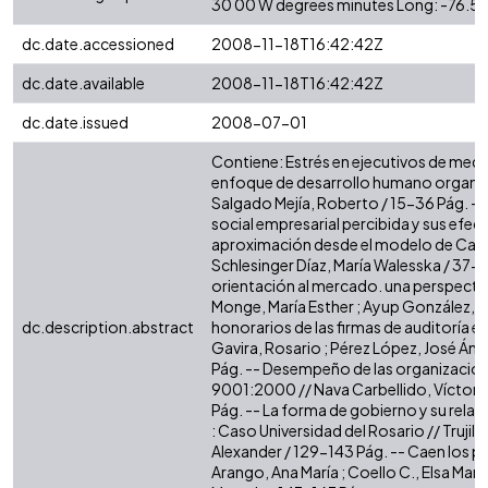
30 00 W degrees minutes Long: -76.5
dc.date.accessioned
2008-11-18T16:42:42Z
dc.date.available
2008-11-18T16:42:42Z
dc.date.issued
2008-07-01
Contiene: Estrés en ejecutivos de med
enfoque de desarrollo humano organiza
Salgado Mejía, Roberto / 15-36 Pág. --
social empresarial percibida y sus efect
aproximación desde el modelo de Carrol
Schlesinger Díaz, María Walesska / 37-
orientación al mercado. una perspectiv
Monge, María Esther ; Ayup González, Ja
dc.description.abstract
honorarios de las firmas de auditoría en
Gavira, Rosario ; Pérez López, José Áng
Pág. -- Desempeño de las organizacion
9001:2000 // Nava Carbellido, Víctor Ma
Pág. -- La forma de gobierno y su relac
: Caso Universidad del Rosario // Trujil
Alexander / 129-143 Pág. -- Caen los p
Arango, Ana María ; Coello C., Elsa María