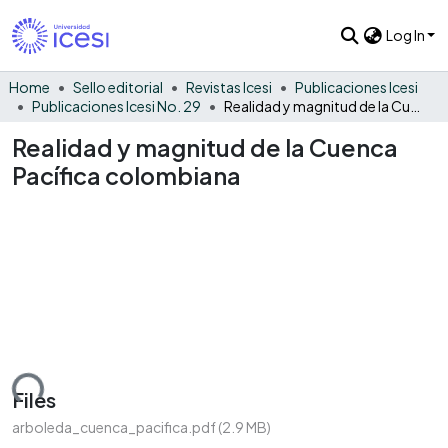
Log In
Home
Sello editorial
Revistas Icesi
Publicaciones Icesi
Publicaciones Icesi No. 29
Realidad y magnitud de la Cuenca Pacífica colombiana
Realidad y magnitud de la Cuenca
Pacífica colombiana
ading...
Files
arboleda_cuenca_pacifica.pdf
(2.9 MB)