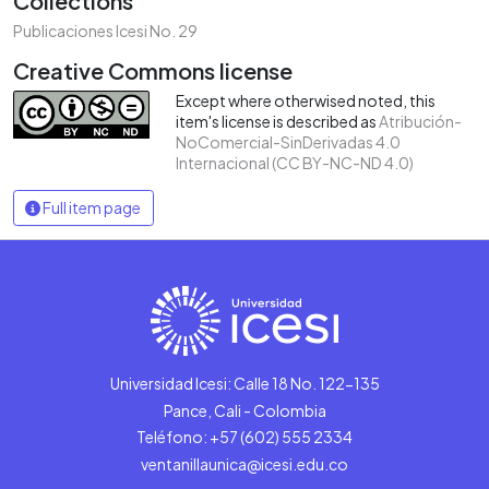
Collections
Publicaciones Icesi No. 29
Creative Commons license
Except where otherwised noted, this
item's license is described as
Atribución-
NoComercial-SinDerivadas 4.0
Internacional (CC BY-NC-ND 4.0)
Full item page
Universidad Icesi: Calle 18 No. 122-135
Pance, Cali - Colombia
Teléfono: +57 (602) 555 2334
ventanillaunica@icesi.edu.co