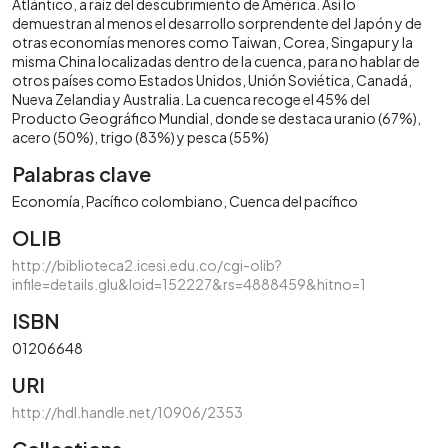
Atlántico, a raíz del descubrimiento de América. Así lo
demuestran al menos el desarrollo sorprendente del Japón y de
otras economías menores como Taiwan, Corea, Singapur y la
misma China localizadas dentro de la cuenca, para no hablar de
otros países como Estados Unidos, Unión Soviética, Canadá,
Nueva Zelandia y Australia. La cuenca recoge el 45% del
Producto Geográfico Mundial, donde se destaca uranio (67%),
acero (50%), trigo (83%) y pesca (55%)
Palabras clave
Economía
Pacífico colombiano
Cuenca del pacífico
OLIB
http://biblioteca2.icesi.edu.co/cgi-olib?
infile=details.glu&loid=152227&rs=4888459&hitno=1
ISBN
01206648
URI
http://hdl.handle.net/10906/2353