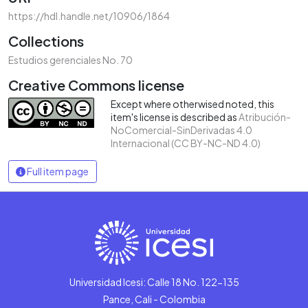
https://hdl.handle.net/10906/1864
Collections
Estudios gerenciales No. 70
Creative Commons license
Except where otherwised noted, this
item's license is described as
Atribución-
NoComercial-SinDerivadas 4.0
Internacional (CC BY-NC-ND 4.0)
Full item page
Universidad Icesi: Calle 18 No. 122-135
Pance, Cali - Colombia