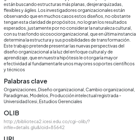
están buscando estructuras más planas, desjerarquizadas,
flexibles y ágiles. Los investigadores organizacionales están
observando que en muchos casos estos diseños, no obstante
tengan esta claridad de propósitos, no logran los resultados
esperados, justamente por no considerar la naturaleza cultural,
con su trasfondo sicosociorganizacional, que en última instancia
determina la estructura y sus posibilidades de transformación.
Este trabajo pretende presentar las nuevas perspectivas del
diseño organizacional a la luz del enfoque cultural y de
aprendizaje, que en nuestra hipótesis le otorgaría mayor
efectividad al fundamentarle unos mayores soportes científicos
y técnicos
Palabras clave
Organizaciones
Diseño organizacional
Cambio organizacional
Paradigmas
Modelos
Producción intelectual registrada -
Universidad Icesi
Estudios Gerenciales
OLIB
http://biblioteca2.icesi.edu.co/cgi-olib/?
infile=details.glu&loid=85642
URI