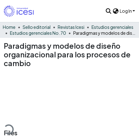
Log In
Home
Sello editorial
Revistas Icesi
Estudios gerenciales
Estudios gerenciales No. 70
Paradigmas y modelos de diseño organizacional para los procesos de cambio
Paradigmas y modelos de diseño
organizacional para los procesos de
cambio
oading...
Files