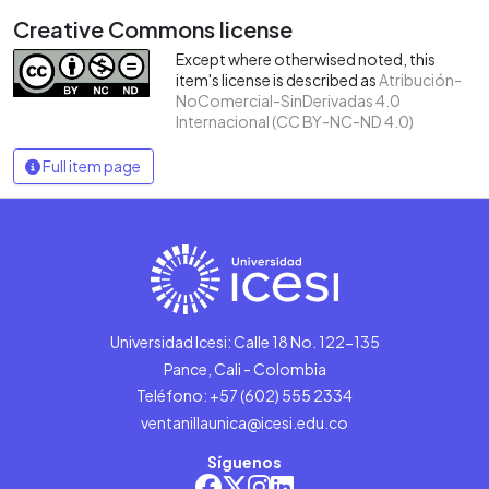
Creative Commons license
Except where otherwised noted, this
item's license is described as
Atribución-
NoComercial-SinDerivadas 4.0
Internacional (CC BY-NC-ND 4.0)
Full item page
Universidad Icesi: Calle 18 No. 122-135
Pance, Cali - Colombia
Teléfono: +57 (602) 555 2334
ventanillaunica@icesi.edu.co
Síguenos