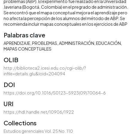
problemas (ABP). El experimento fue realizado en la Universidad
Javeriana (Bogotá, Colombia) en el pregrado de administración.
Se encontró que el mapa conceptual mejora el aprendizaje pero
no afecta la percepción de los alumnos del método de ABP. Se
recomienda incluir mapas conceptuales en los ejercicios de ABP
Palabras clave
APRENDIZAJE
PROBLEMAS
ADMINISTRACIÓN
EDUCACIÓN
MAPAS CONCEPTUALES
OLIB
http://biblioteca2.icesi.edu.co/cgi-olib/?
infile=details.glu&loid=204094
DOI
https://doi.org/10.1016/S0123-5923(09)70064-6
URI
https://hdl.handle.net/10906/1922
Collections
Estudios gerenciales Vol. 25 No. 110