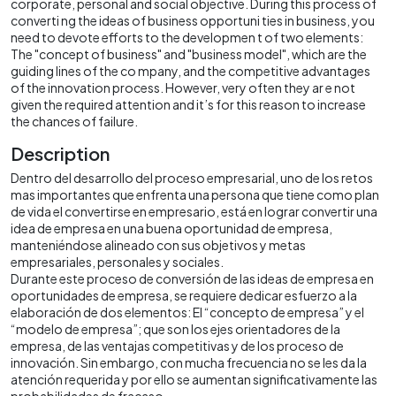
corporate, personal and social objective. During this process of
converti ng the ideas of business opportuni ties in business, you
need to devote efforts to the developmen t of two elements:
The "concept of business" and "business model", which are the
guiding lines of the co mpany, and the competitive advantages
of the innovation process. However, very often they ar e not
given the required attention and it’s for this reason to increase
the chances of failure.
Description
Dentro del desarrollo del proceso empresarial, uno de los retos
mas importantes que enfrenta una persona que tiene como plan
de vida el convertirse en empresario, está en lograr convertir una
idea de empresa en una buena oportunidad de empresa,
manteniéndose alineado con sus objetivos y metas
empresariales, personales y sociales.
Durante este proceso de conversión de las ideas de empresa en
oportunidades de empresa, se requiere dedicar esfuerzo a la
elaboración de dos elementos: El “concepto de empresa” y el
“modelo de empresa”; que son los ejes orientadores de la
empresa, de las ventajas competitivas y de los proceso de
innovación. Sin embargo, con mucha frecuencia no se les da la
atención requerida y por ello se aumentan significativamente las
probabilidades de fracaso.