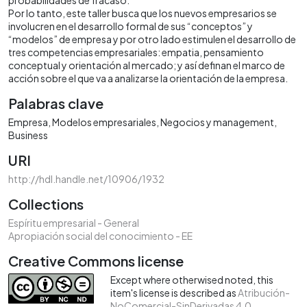
Por lo tanto, este taller busca que los nuevos empresarios se
involucren en el desarrollo formal de sus “conceptos” y
“modelos” de empresa y por otro lado estimulen el desarrollo de
tres competencias empresariales: empatia, pensamiento
conceptual y orientación al mercado; y así definan el marco de
acción sobre el que va a analizarse la orientación de la empresa.
Palabras clave
Empresa
Modelos empresariales
Negocios y management
Business
URI
http://hdl.handle.net/10906/1932
Collections
Espíritu empresarial - General
Apropiación social del conocimiento - EE
Creative Commons license
Except where otherwised noted, this
item's license is described as
Atribución-
NoComercial-SinDerivadas 4.0