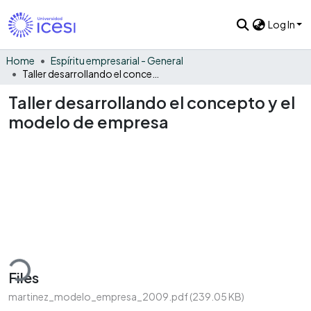
Log In
Home
Espíritu empresarial - General
Taller desarrollando el concepto y el modelo de empresa
Taller desarrollando el concepto y el
modelo de empresa
ading...
Files
martinez_modelo_empresa_2009.pdf
(239.05 KB)