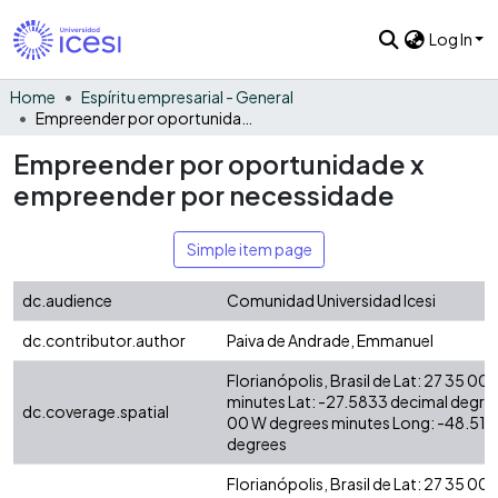
Log In
Home
Espíritu empresarial - General
Empreender por oportunidade x empreender por necessidade
Empreender por oportunidade x
empreender por necessidade
Simple item page
dc.audience
Comunidad Universidad Icesi
dc.contributor.author
Paiva de Andrade, Emmanuel
Florianópolis, Brasil de Lat: 27 35 00
minutes Lat: -27.5833 decimal degre
dc.coverage.spatial
00 W degrees minutes Long: -48.516
degrees
Florianópolis, Brasil de Lat: 27 35 00