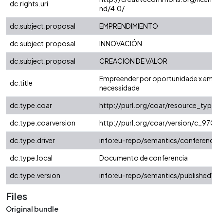
dc.rights.uri
nd/4.0/
dc.subject.proposal
EMPRENDIMIENTO
dc.subject.proposal
INNOVACIÓN
dc.subject.proposal
CREACION DE VALOR
Empreender por oportunidade x emp
dc.title
necessidade
dc.type.coar
http://purl.org/coar/resource_type
dc.type.coarversion
http://purl.org/coar/version/c_9
dc.type.driver
info:eu-repo/semantics/conferenc
dc.type.local
Documento de conferencia
dc.type.version
info:eu-repo/semantics/publishedVe
Files
Original bundle