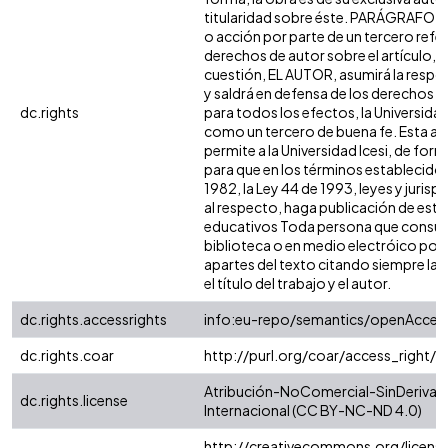
titularidad sobre éste. PARÁGRAFO: e
o acción por parte de un tercero refer
derechos de autor sobre el artículo, fo
cuestión, EL AUTOR, asumirá la respon
y saldrá en defensa de los derechos a
dc.rights
para todos los efectos, la Universidad
como un tercero de buena fe. Esta au
permite a la Universidad Icesi, de form
para que en los términos establecidos
1982, la Ley 44 de 1993, leyes y jurisp
al respecto, haga publicación de este
educativos Toda persona que consulte
biblioteca o en medio electróico pod
apartes del texto citando siempre la f
el título del trabajo y el autor.
dc.rights.accessrights
info:eu-repo/semantics/openAcces
dc.rights.coar
http://purl.org/coar/access_right/
Atribución-NoComercial-SinDerivad
dc.rights.license
Internacional (CC BY-NC-ND 4.0)
http://creativecommons.org/licens