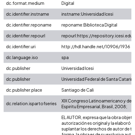
dc.format.medium
Digital
dc.identifier.instname
instname:Universidad Icesi
dc.identifier.reponame
reponame:Biblioteca Digital
dc.identifier.repourl
repourl:https://repository.icesi.edu
dc.identifier.uri
http://hdl.handle.net/10906/1936
dc.language.iso
spa
dc.publisher
Universidad Icesi
dc.publisher
Universidad Federal de Santa Catarin
dc.publisher.place
Santiago de Cali
XIX Congreso Latinoamericano y del 
dc.relation.ispartofseries
Espiritu Empresarial, Brasil, 2008;
EL AUTOR, expresa que la obra objeto
autorización es original y la elaboró s
suplantar los derechos de autor de ter
forma, la obra es de su exclusiva autorí