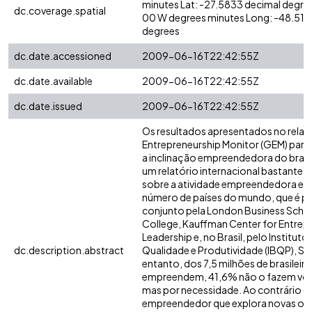
minutes Lat: -27.5833 decimal degre
dc.coverage.spatial
00 W degrees minutes Long: -48.516
degrees
dc.date.accessioned
2009-06-16T22:42:55Z
dc.date.available
2009-06-16T22:42:55Z
dc.date.issued
2009-06-16T22:42:55Z
Os resultados apresentados no relat
Entrepreneurship Monitor (GEM) para
a inclinação empreendedora do brasi
um relatório internacional bastante 
sobre a atividade empreendedora e
número de países do mundo, que é 
conjunto pela London Business Scho
College, Kauffman Center for Entrepr
Leadership e, no Brasil, pelo Instituto 
dc.description.abstract
Qualidade e Produtividade (IBQP), SE
entanto, dos 7,5 milhões de brasileir
empreendem, 41,6% não o fazem vol
mas por necessidade. Ao contrário d
empreendedor que explora novas op