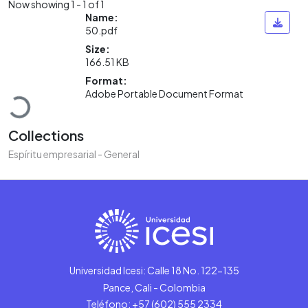
Now showing
1 - 1 of 1
Name:
50.pdf
Size:
166.51 KB
Loading...
Format:
Adobe Portable Document Format
Collections
Espíritu empresarial - General
Universidad Icesi: Calle 18 No. 122-135
Pance, Cali - Colombia
Teléfono: +57 (602) 555 2334