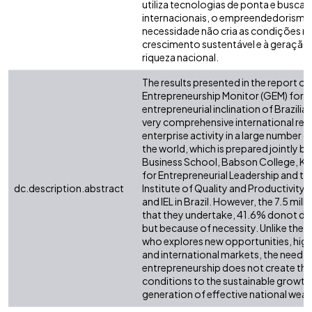
utiliza tecnologias de ponta e busca
internacionais, o empreendedorismo
necessidade não cria as condições n
crescimento sustentável e à geração 
riqueza nacional.
The results presented in the report of
Entrepreneurship Monitor (GEM) for 2
entrepreneurial inclination of Brazilia
very comprehensive international rep
enterprise activity in a large number o
the world, which is prepared jointly 
Business School, Babson College, K
for Entrepreneurial Leadership and the
dc.description.abstract
Institute of Quality and Productivity
and IEL in Brazil. However, the 7.5 milli
that they undertake, 41.6% donot do i
but because of necessity. Unlike the 
who explores new opportunities, hig
and international markets, the need f
entrepreneurship does not create th
conditions to the sustainable growth
generation of effective national weal