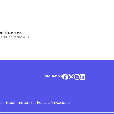
m's license is
SinDerivadas 4.0
Síguenos
r parte del Ministerio de Educación Nacional.