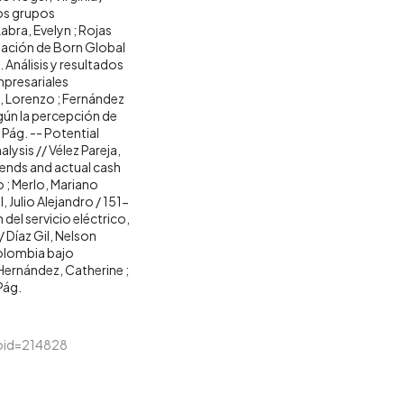
los grupos
bra, Evelyn ; Rojas
reación de Born Global
Análisis y resultados
presariales
 Lorenzo ; Fernández
gún la percepción de
 Pág. -- Potential
alysis // Vélez Pareja,
dends and actual cash
o ; Merlo, Mariano
Julio Alejandro / 151-
del servicio eléctrico,
 Díaz Gil, Nelson
Colombia bajo
Hernández, Catherine ;
Pág.
&loid=214828