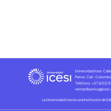
Universidad Icesi: Cal
Pance, Cali - Colombi
Teléfono: +57 (602) 
ventanillaunica@icesi
La Universidad Icesi es una Institución de E