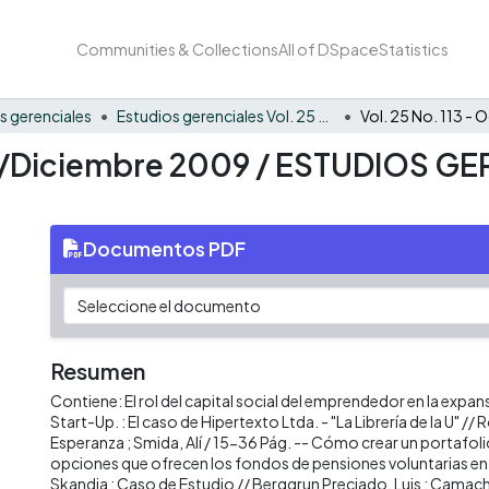
Communities & Collections
All of DSpace
Statistics
s gerenciales
Estudios gerenciales Vol. 25 No. 113
re/Diciembre 2009 / ESTUDIOS GE
Documentos PDF
Resumen
Contiene: El rol del capital social del emprendedor en la expan
Start-Up. : El caso de Hipertexto Ltda. - "La Librería de la U" //
Esperanza ; Smida, Alí / 15-36 Pág. -- Cómo crear un portafoli
opciones que ofrecen los fondos de pensiones voluntarias en
Skandia : Caso de Estudio // Berggrun Preciado, Luis ; Camacho