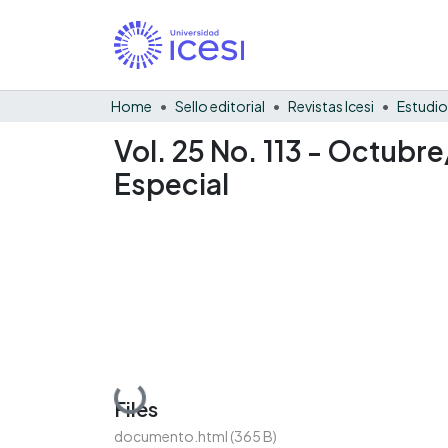
Home
Sello editorial
Revistas Icesi
Estudio
Vol. 25 No. 113 - Octub
Especial
Loading...
Files
documento.html
(365 B)