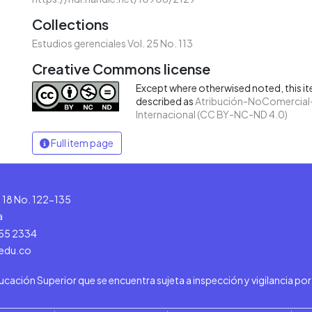
Collections
Estudios gerenciales Vol. 25 No. 113
Creative Commons license
Except where otherwised noted, this ite
described as
Atribución-NoComercial-
Internacional (CC BY-NC-ND 4.0)
Full item page
le 18 No. 122-135
a
555 2334
.edu.co
ducación Superior que se encuentra sujeta a inspección y vigilancia po