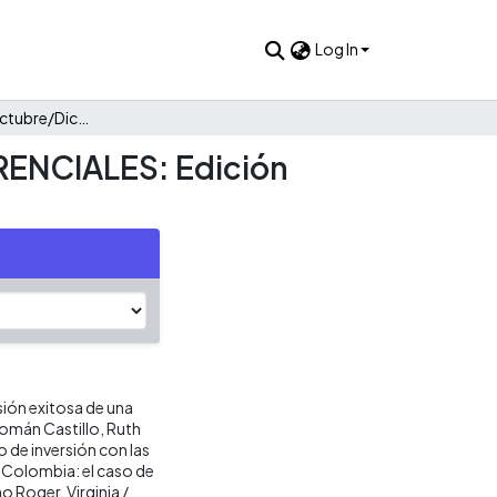
Log In
Vol. 25 No. 113 - Octubre/Diciembre 2009 / ESTUDIOS GERENCIALES: Edición Especial
RENCIALES: Edición
sión exitosa de una
 Román Castillo, Ruth
o de inversión con las
 Colombia: el caso de
 Roger, Virginia /