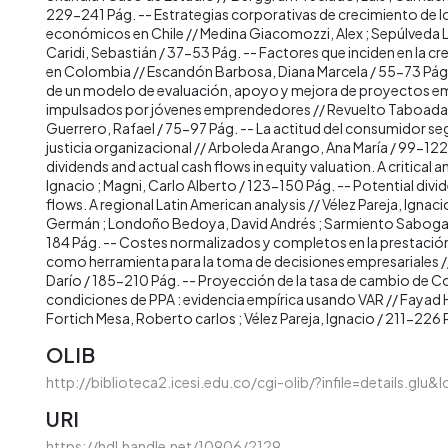
229-241 Pág. -- Estrategias corporativas de crecimiento de 
económicos en Chile // Medina Giacomozzi, Alex ; Sepúlveda La
Caridi, Sebastián / 37-53 Pág. -- Factores que inciden en la c
en Colombia // Escandón Barbosa, Diana Marcela / 55-73 Pág. 
de un modelo de evaluación, apoyo y mejora de proyectos em
impulsados por jóvenes emprendedores // Revuelto Taboada,
Guerrero, Rafael / 75-97 Pág. -- La actitud del consumidor se
justicia organizacional // Arboleda Arango, Ana María / 99-122
dividends and actual cash flows in equity valuation. A critical an
Ignacio ; Magni, Carlo Alberto / 123-150 Pág. -- Potential divi
flows. A regional Latin American analysis // Vélez Pareja, Ignaci
Germán ; Londoño Bedoya, David Andrés ; Sarmiento Sabogal, 
184 Pág. -- Costes normalizados y completos en la prestación 
como herramienta para la toma de decisiones empresariales //
Darío / 185-210 Pág. -- Proyección de la tasa de cambio de 
condiciones de PPA : evidencia empírica usando VAR // Fayad 
Fortich Mesa, Roberto carlos ; Vélez Pareja, Ignacio / 211-226 
OLIB
http://biblioteca2.icesi.edu.co/cgi-olib/?infile=details.glu
URI
https://hdl.handle.net/10906/2129