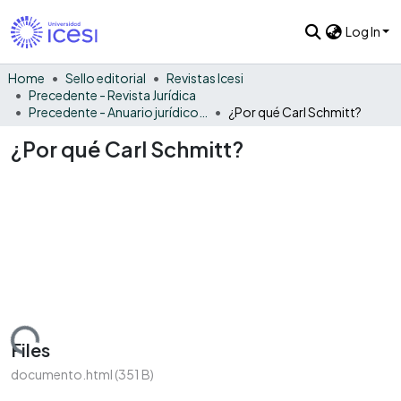
Log In
Home
Sello editorial
Revistas Icesi
Precedente - Revista Jurídica
Precedente - Anuario jurídico 2005
¿Por qué Carl Schmitt?
¿Por qué Carl Schmitt?
ading...
Files
documento.html
(351 B)