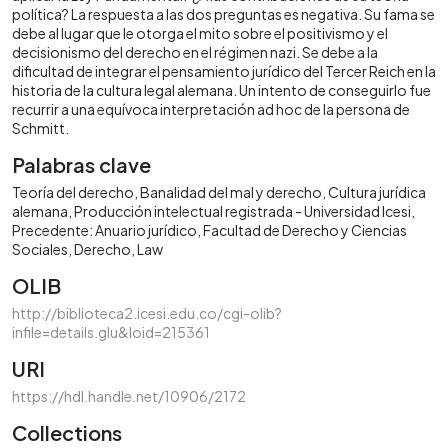
política? La respuesta a las dos preguntas es negativa. Su fama se
debe al lugar que le otorga el mito sobre el positivismo y el
decisionismo del derecho en el régimen nazi. Se debe a la
dificultad de integrar el pensamiento jurídico del Tercer Reich en la
historia de la cultura legal alemana. Un intento de conseguirlo fue
recurrir a una equívoca interpretación ad hoc de la persona de
Schmitt.
Palabras clave
Teoría del derecho
Banalidad del mal y derecho
Cultura jurídica
alemana
Producción intelectual registrada - Universidad Icesi
Precedente: Anuario jurídico
Facultad de Derecho y Ciencias
Sociales
Derecho
Law
OLIB
http://biblioteca2.icesi.edu.co/cgi-olib?
infile=details.glu&loid=215361
URI
https://hdl.handle.net/10906/2172
Collections