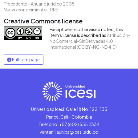
Precedente - Anuario jurídico 2005
Nuevo conocimiento - PRE
Creative Commons license
Except where otherwised noted, this
item's license is described as
Atribución-
NoComercial-SinDerivadas 4.0
Internacional (CC BY-NC-ND 4.0)
Full item page
Universidad Icesi: Calle 18 No. 122-135
Pance, Cali - Colombia
Teléfono: +57 (602) 555 2334
ventanillaunica@icesi.edu.co