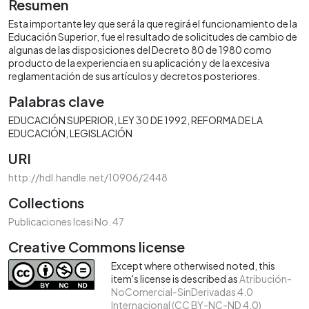
Resumen
Esta importante ley que será la que regirá el funcionamiento de la
Educación Superior, fue el resultado de solicitudes de cambio de
algunas de las disposiciones del Decreto 80 de 1980 como
producto de la experiencia en su aplicación y de la excesiva
reglamentación de sus artículos y decretos posteriores.
Palabras clave
EDUCACIÓN SUPERIOR
LEY 30 DE 1992
REFORMA DE LA
EDUCACIÓN
LEGISLACIÓN
URI
http://hdl.handle.net/10906/2448
Collections
Publicaciones Icesi No. 47
Creative Commons license
Except where otherwised noted, this
item's license is described as
Atribución-
NoComercial-SinDerivadas 4.0
Internacional (CC BY-NC-ND 4.0)