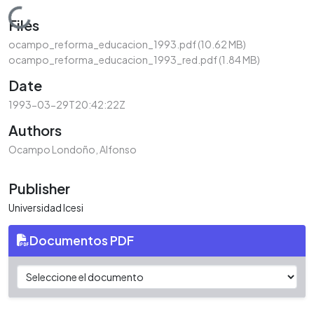
Loading...
Files
ocampo_reforma_educacion_1993.pdf
(10.62 MB)
ocampo_reforma_educacion_1993_red.pdf
(1.84 MB)
Date
1993-03-29T20:42:22Z
Authors
Ocampo Londoño, Alfonso
Publisher
Universidad Icesi
Documentos PDF