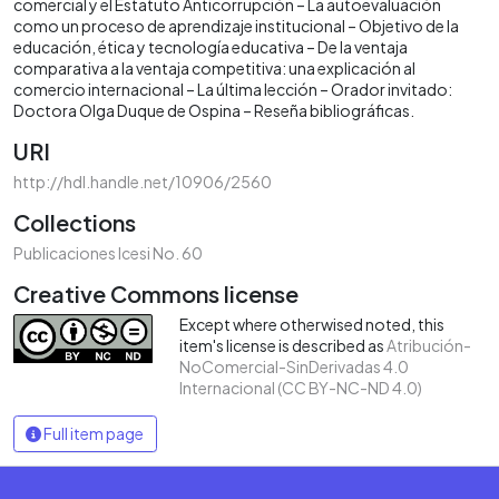
comercial y el Estatuto Anticorrupción – La autoevaluación
como un proceso de aprendizaje institucional – Objetivo de la
educación, ética y tecnología educativa – De la ventaja
comparativa a la ventaja competitiva: una explicación al
comercio internacional – La última lección – Orador invitado:
Doctora Olga Duque de Ospina – Reseña bibliográficas.
URI
http://hdl.handle.net/10906/2560
Collections
Publicaciones Icesi No. 60
Creative Commons license
Except where otherwised noted, this
item's license is described as
Atribución-
NoComercial-SinDerivadas 4.0
Internacional (CC BY-NC-ND 4.0)
Full item page