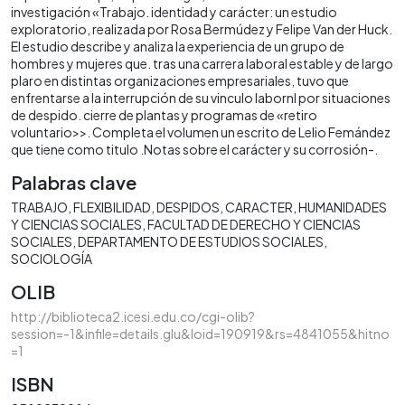
investigación «Trabajo. identidad y carácter: un estudio
exploratorio, realizada por Rosa Bermúdez y Felipe Van der Huck.
El estudio describe y analiza la experiencia de un grupo de
hombres y mujeres que. tras una carrera laboral estable y de largo
plaro en distintas organizaciones empresariales, tuvo que
enfrentarse a la interrupción de su vinculo labornl por situaciones
de despido. cierre de plantas y programas de «retiro
voluntario>>. Completa el volumen un escrito de Lelio Femández
que tiene como titulo .Notas sobre el carácter y su corrosión-.
Palabras clave
TRABAJO
FLEXIBILIDAD
DESPIDOS
CARACTER
HUMANIDADES
Y CIENCIAS SOCIALES
FACULTAD DE DERECHO Y CIENCIAS
SOCIALES
DEPARTAMENTO DE ESTUDIOS SOCIALES
SOCIOLOGÍA
OLIB
http://biblioteca2.icesi.edu.co/cgi-olib?
session=-1&infile=details.glu&loid=190919&rs=4841055&hitno
=1
ISBN