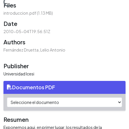
Loading...
Files
introduccion.pdf
(1.13 MB)
Date
2010-05-04T19:56:51Z
Authors
Fernández Druetta, Lelio Antonio
Publisher
Universidad Icesi
Documentos PDF
Resumen
Exponemos aqui, en primer lugar, los resultados de la