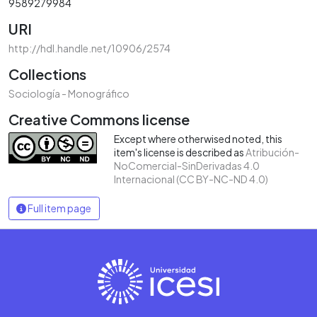
9589279984
URI
http://hdl.handle.net/10906/2574
Collections
Sociología - Monográfico
Creative Commons license
Except where otherwised noted, this
item's license is described as
Atribución-
NoComercial-SinDerivadas 4.0
Internacional (CC BY-NC-ND 4.0)
Full item page