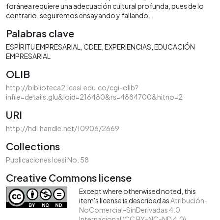
foránea requiere una adecuación cultural profunda, pues de lo
contrario, seguiremos ensayando y fallando.
Palabras clave
ESPÍRITU EMPRESARIAL
CDEE
EXPERIENCIAS
EDUCACIÓN
EMPRESARIAL
OLIB
http://biblioteca2.icesi.edu.co/cgi-olib?
infile=details.glu&loid=216480&rs=4884700&hitno=2
URI
http://hdl.handle.net/10906/2669
Collections
Publicaciones Icesi No. 58
Creative Commons license
Except where otherwised noted, this
item's license is described as
Atribución-
NoComercial-SinDerivadas 4.0
Internacional (CC BY-NC-ND 4.0)