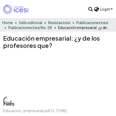
Log In
Home
Sello editorial
Revistas Icesi
Publicaciones Icesi
Publicaciones Icesi No. 58
Educación empresarial: ¿y de los profesores que?
Educación empresarial: ¿y de los
profesores que?
Loading...
Files
Educacion_empresarial.pdf
(3.73 MB)