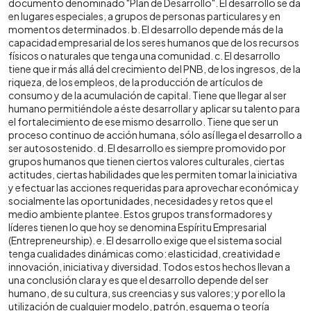
documento denominado "Plan de Desarrollo". El desarrollo se da
en lugares especiales, a grupos de personas particulares y en
momentos determinados. b. El desarrollo depende más de la
capacidad empresarial de los seres humanos que de los recursos
físicos o naturales que tenga una comunidad. c. El desarrollo
tiene que ir más allá del crecimiento del PNB, de los ingresos, de la
riqueza, de los empleos, de la producción de artículos de
consumo y de la acumulación de capital. Tiene que llegar al ser
humano permitiéndole a éste desarrollar y aplicar su talento para
el fortalecimiento de ese mismo desarrollo. Tiene que ser un
proceso continuo de acción humana, sólo así llega el desarrollo a
ser autosostenido. d. El desarrollo es siempre promovido por
grupos humanos que tienen ciertos valores culturales, ciertas
actitudes, ciertas habilidades que les permiten tomar la iniciativa
y efectuar las acciones requeridas para aprovechar económica y
socialmente las oportunidades, necesidades y retos que el
medio ambiente plantee. Estos grupos transformadores y
líderes tienen lo que hoy se denomina Espíritu Empresarial
(Entrepreneurship). e. El desarrollo exige que el sistema social
tenga cualidades dinámicas como: elasticidad, creatividad e
innovación, iniciativa y diversidad. Todos estos hechos llevan a
una conclusión clara y es que el desarrollo depende del ser
humano, de su cultura, sus creencias y sus valores; y por ello la
utilización de cualquier modelo, patrón, esquema o teoría