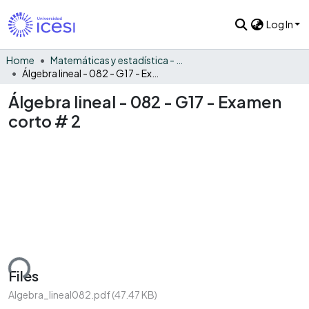
Log In
Home
Matemáticas y estadística - General
Álgebra lineal - 082 - G17 - Examen corto # 2
Álgebra lineal - 082 - G17 - Examen
corto # 2
ding...
Files
Algebra_lineal082.pdf
(47.47 KB)