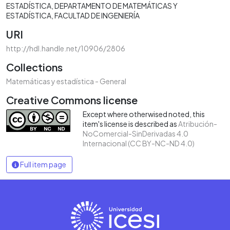
ESTADÍSTICA
DEPARTAMENTO DE MATEMÁTICAS Y
ESTADÍSTICA
FACULTAD DE INGENIERÍA
URI
http://hdl.handle.net/10906/2806
Collections
Matemáticas y estadística - General
Creative Commons license
Except where otherwised noted, this
item's license is described as
Atribución-
NoComercial-SinDerivadas 4.0
Internacional (CC BY-NC-ND 4.0)
Full item page