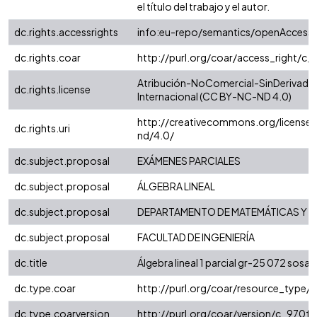
el título del trabajo y el autor.
dc.rights.accessrights
info:eu-repo/semantics/openAccess
dc.rights.coar
http://purl.org/coar/access_right/c_
Atribución-NoComercial-SinDerivadas
dc.rights.license
Internacional (CC BY-NC-ND 4.0)
http://creativecommons.org/license
dc.rights.uri
nd/4.0/
dc.subject.proposal
EXÁMENES PARCIALES
dc.subject.proposal
ÁLGEBRA LINEAL
dc.subject.proposal
DEPARTAMENTO DE MATEMÁTICAS Y E
dc.subject.proposal
FACULTAD DE INGENIERÍA
dc.title
Álgebra lineal 1 parcial gr-25 072 sosa
dc.type.coar
http://purl.org/coar/resource_type/
dc.type.coarversion
http://purl.org/coar/version/c_970