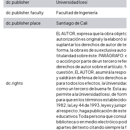
dc.publisher
Universidad Icesi
dc.publisher.faculty
Facultad de Ingeniería
dc.publisher.place
Santiago de Cali
EL AUTOR, expresa que la obra objeto d
autorización es original y la elaboró sin
suplantar los derechos de autor de terc
forma, la obra es de su exclusiva autoría
titularidad sobre éste. PARÁGRAFO: en
o acción por parte de un tercero refere
derechos de autor sobre el artículo, fol
cuestión, EL AUTOR, asumirá la respons
y saldrá en defensa de los derechos aq
dc.rights
para todos los efectos, la Universidad I
como un tercero de buena fe. Esta auto
permite a la Universidad Icesi, de forma 
para que en los términos establecidos e
1982, la Ley 44 de 1993, leyes y jurispr
al respecto, haga publicación de este c
educativos Toda persona que consulte 
biblioteca o en medio electróico podr
apartes del texto citando siempre la fu