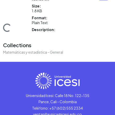
Size:
1.8 KB
Format:
Plain Text
Loading...
Description:
Collections
Matemáticas y estadística - General
Universidad Icesi: Calle 18 No. 122-135
Pance, Cali - Colombia
Teléfono: +57 (602) 555 2334
ventanillaunica@icesi.edu.co