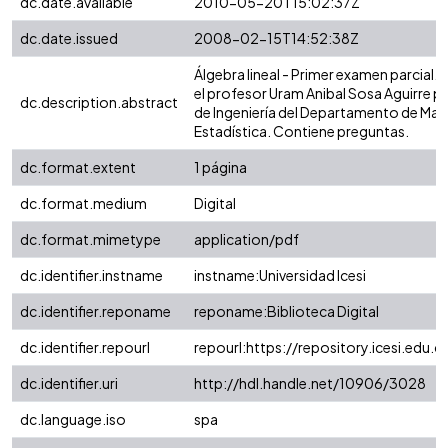
dc.date.available
2010-05-20T15:02:37Z
dc.date.issued
2008-02-15T14:52:38Z
Álgebra lineal - Primer examen parcial.
el profesor Uram Anibal Sosa Aguirre pa
dc.description.abstract
de Ingeniería del Departamento de Mat
Estadística. Contiene preguntas.
dc.format.extent
1 página
dc.format.medium
Digital
dc.format.mimetype
application/pdf
dc.identifier.instname
instname:Universidad Icesi
dc.identifier.reponame
reponame:Biblioteca Digital
dc.identifier.repourl
repourl:https://repository.icesi.edu.c
dc.identifier.uri
http://hdl.handle.net/10906/3028
dc.language.iso
spa