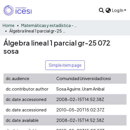
Log In
Home
Matemáticas y estadística - General
Álgebra lineal 1 parcial gr-25 072 sosa
Álgebra lineal 1 parcial gr-25 072
sosa
Simple item page
dc.audience
Comunidad Universidad Icesi
dc.contributor.author
Sosa Aguirre, Uram Anibal
dc.date.accessioned
2008-02-15T14:52:38Z
dc.date.accessioned
2010-05-20T15:02:37Z
dc.date.available
2008-02-15T14:52:38Z