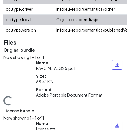
dc.type.driver
info:eu-repo/semantics/other
dc.type.local
Objeto de aprendizaje
dc.type.version
info:eu-repo/semantics/publishedVer
Files
Original bundle
Now showing
1 - 1 of 1
Name:
PARCIAL1ALG25.pdf
Size:
68.41 KB
Format:
Adobe Portable Document Format
Loading...
License bundle
Now showing
1 - 1 of 1
Name:
license.txt