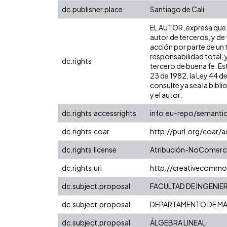
dc.publisher.place
Santiago de Cali
EL AUTOR, expresa que l
autor de terceros, y de 
acción por parte de un t
responsabilidad total, 
dc.rights
tercero de buena fe. Est
23 de 1982, la Ley 44 d
consulte ya sea la bibli
y el autor.
dc.rights.accessrights
info:eu-repo/semanti
dc.rights.coar
http://purl.org/coar/
dc.rights.license
Atribución-NoComercia
dc.rights.uri
http://creativecommo
dc.subject.proposal
FACULTAD DE INGENIER
dc.subject.proposal
DEPARTAMENTO DE MA
dc.subject.proposal
ÁLGEBRA LINEAL