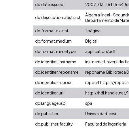
dc.date.issued
2007-03-16T16:54:5
Álgebra lineal - Segund
dc.description.abstract
Departamento de Matem
dc.format.extent
1 página
dc.format.medium
Digital
dc.format.mimetype
application/pdf
dc.identifier.instname
instname:Universidad I
dc.identifier.reponame
reponame:Biblioteca Di
dc.identifier.repourl
repourl:https://reposit
dc.identifier.uri
http://hdl.handle.ne
dc.language.iso
spa
dc.publisher
Universidad Icesi
dc.publisher.faculty
Facultad de Ingeniería