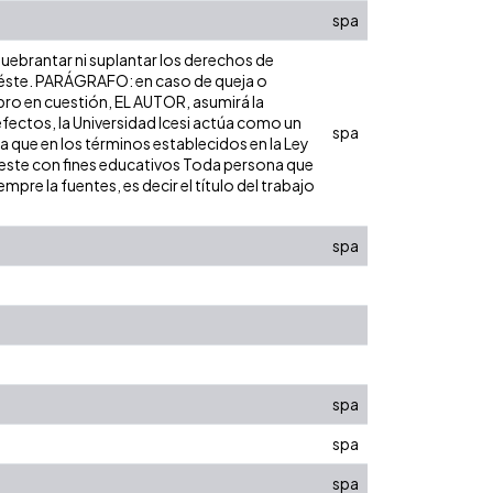
spa
 quebrantar ni suplantar los derechos de
bre éste. PARÁGRAFO: en caso de queja o
ibro en cuestión, EL AUTOR, asumirá la
efectos, la Universidad Icesi actúa como un
spa
ra que en los términos establecidos en la Ley
de este con fines educativos Toda persona que
pre la fuentes, es decir el título del trabajo
spa
spa
spa
spa