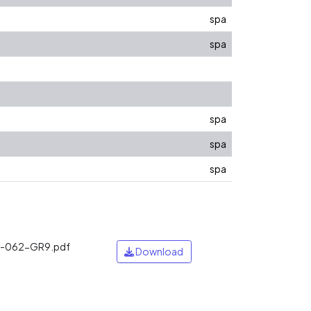
spa
spa
spa
spa
spa
A-062-GR9.pdf
Download