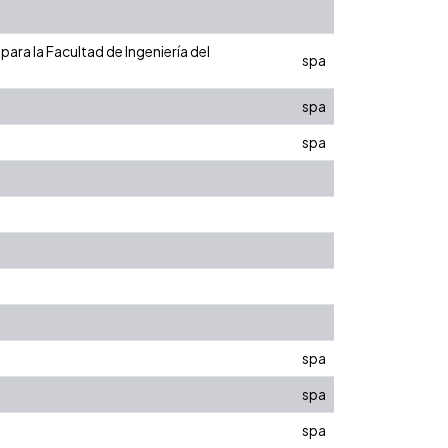
ara la Facultad de Ingeniería del
spa
spa
spa
spa
spa
spa