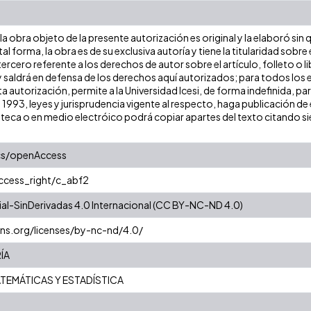
a obra objeto de la presente autorización es original y la elaboró sin
tal forma, la obra es de su exclusiva autoría y tiene la titularidad so
ercero referente a los derechos de autor sobre el artículo, folleto o l
y saldrá en defensa de los derechos aquí autorizados; para todos los 
a autorización, permite a la Universidad Icesi, de forma indefinida, pa
e 1993, leyes y jurisprudencia vigente al respecto, haga publicación 
oteca o en medio electróico podrá copiar apartes del texto citando siem
cs/openAccess
access_right/c_abf2
l-SinDerivadas 4.0 Internacional (CC BY-NC-ND 4.0)
ns.org/licenses/by-nc-nd/4.0/
ÍA
TEMÁTICAS Y ESTADÍSTICA