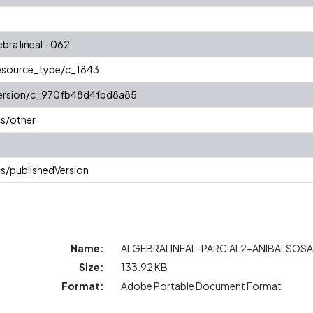
bra lineal - 062
resource_type/c_1843
/version/c_970fb48d4fbd8a85
cs/other
s/publishedVersion
Name:
ALGEBRALINEAL-PARCIAL2-ANIBALSOS
Size:
133.92 KB
Format:
Adobe Portable Document Format