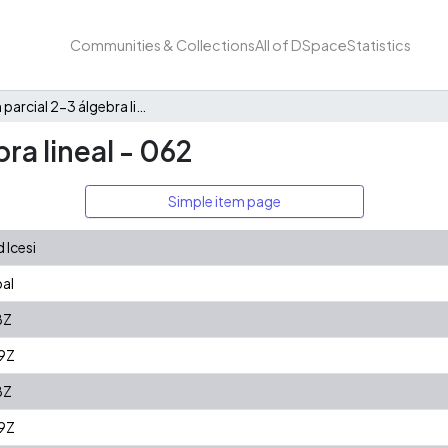
Communities & Collections
All of DSpace
Statistics
Examen parcial 2-3 álgebra lineal - 062
ra lineal - 062
Simple item page
 Icesi
bal
8Z
9Z
8Z
9Z