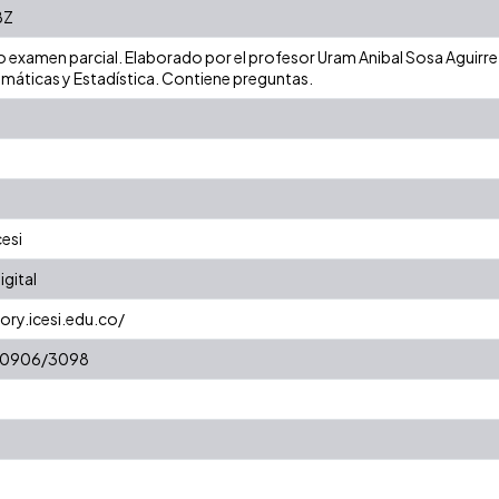
8Z
o examen parcial. Elaborado por el profesor Uram Anibal Sosa Aguirre p
áticas y Estadística. Contiene preguntas.
cesi
gital
ory.icesi.edu.co/
t/10906/3098