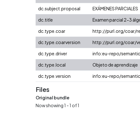
dc.subject.proposal
EXÁMENES PARCIALES
dc.title
Examen parcial 2-3 álge
dc.type.coar
http://purl.org/coar/
dc.type.coarversion
http://purl.org/coar
dc.type.driver
info:eu-repo/semanti
dc.type.local
Objeto de aprendizaje
dc.type.version
info:eu-repo/semantic
Files
Original bundle
Now showing
1 - 1 of 1