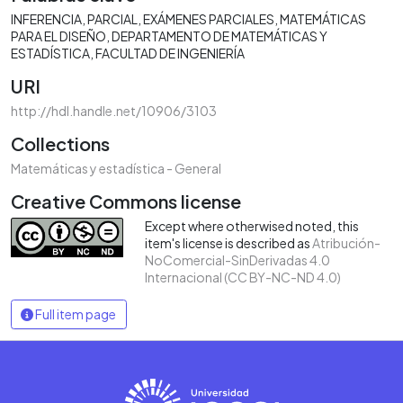
INFERENCIA
PARCIAL
EXÁMENES PARCIALES
MATEMÁTICAS
PARA EL DISEÑO
DEPARTAMENTO DE MATEMÁTICAS Y
ESTADÍSTICA
FACULTAD DE INGENIERÍA
URI
http://hdl.handle.net/10906/3103
Collections
Matemáticas y estadística - General
Creative Commons license
Except where otherwised noted, this
item's license is described as
Atribución-
NoComercial-SinDerivadas 4.0
Internacional (CC BY-NC-ND 4.0)
Full item page