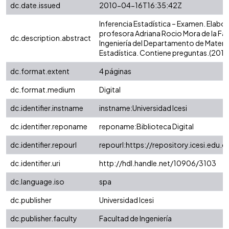
dc.date.issued
2010-04-16T16:35:42Z
Inferencia Estadística – Examen. Elabor
profesora Adriana Rocio Mora de la Fa
dc.description.abstract
Ingeniería del Departamento de Matem
Estadística. Contiene preguntas.(2010-
dc.format.extent
4 páginas
dc.format.medium
Digital
dc.identifier.instname
instname:Universidad Icesi
dc.identifier.reponame
reponame:Biblioteca Digital
dc.identifier.repourl
repourl:https://repository.icesi.edu.c
dc.identifier.uri
http://hdl.handle.net/10906/3103
dc.language.iso
spa
dc.publisher
Universidad Icesi
dc.publisher.faculty
Facultad de Ingeniería