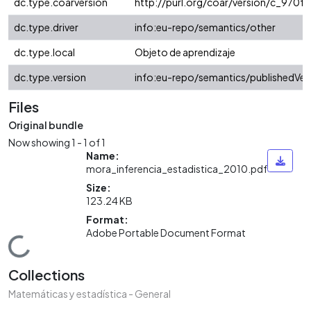
dc.type.coarversion
http://purl.org/coar/version/c_970
dc.type.driver
info:eu-repo/semantics/other
dc.type.local
Objeto de aprendizaje
dc.type.version
info:eu-repo/semantics/publishedVer
Files
Original bundle
Now showing
1 - 1 of 1
Name:
mora_inferencia_estadistica_2010.pdf
Size:
123.24 KB
Format:
Adobe Portable Document Format
Loading...
Collections
Matemáticas y estadística - General