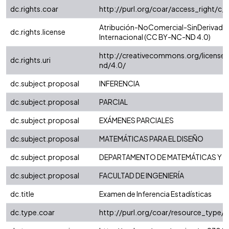
dc.rights.coar
http://purl.org/coar/access_right/c_
Atribución-NoComercial-SinDerivadas
dc.rights.license
Internacional (CC BY-NC-ND 4.0)
http://creativecommons.org/license
dc.rights.uri
nd/4.0/
dc.subject.proposal
INFERENCIA
dc.subject.proposal
PARCIAL
dc.subject.proposal
EXÁMENES PARCIALES
dc.subject.proposal
MATEMÁTICAS PARA EL DISEÑO
dc.subject.proposal
DEPARTAMENTO DE MATEMÁTICAS Y E
dc.subject.proposal
FACULTAD DE INGENIERÍA
dc.title
Examen de Inferencia Estadísticas
dc.type.coar
http://purl.org/coar/resource_type/