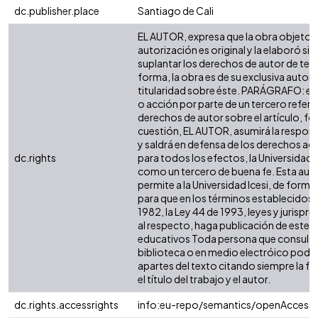
dc.publisher.place
Santiago de Cali
EL AUTOR, expresa que la obra objeto d
autorización es original y la elaboró sin
suplantar los derechos de autor de terc
forma, la obra es de su exclusiva autoría
titularidad sobre éste. PARÁGRAFO: en
o acción por parte de un tercero refere
derechos de autor sobre el artículo, fol
cuestión, EL AUTOR, asumirá la respons
y saldrá en defensa de los derechos aq
dc.rights
para todos los efectos, la Universidad I
como un tercero de buena fe. Esta auto
permite a la Universidad Icesi, de forma 
para que en los términos establecidos e
1982, la Ley 44 de 1993, leyes y jurispr
al respecto, haga publicación de este c
educativos Toda persona que consulte 
biblioteca o en medio electróico podr
apartes del texto citando siempre la fu
el título del trabajo y el autor.
dc.rights.accessrights
info:eu-repo/semantics/openAccess