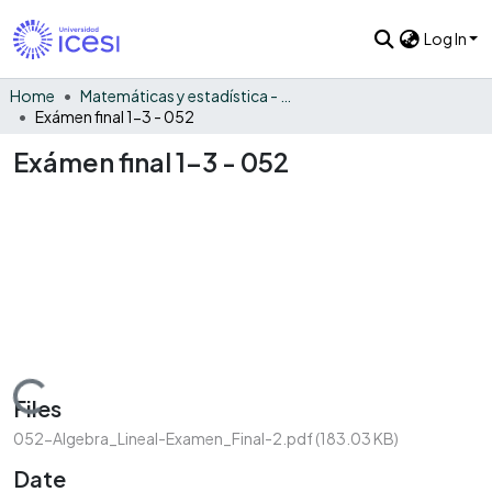
Log In
Home
Matemáticas y estadística - General
Exámen final 1-3 - 052
Exámen final 1-3 - 052
Loading...
Files
052-Algebra_Lineal-Examen_Final-2.pdf
(183.03 KB)
Date