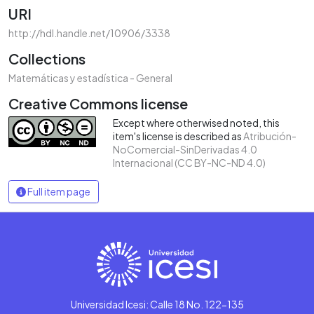
URI
http://hdl.handle.net/10906/3338
Collections
Matemáticas y estadística - General
Creative Commons license
Except where otherwised noted, this
item's license is described as
Atribución-
NoComercial-SinDerivadas 4.0
Internacional (CC BY-NC-ND 4.0)
Full item page
Universidad Icesi: Calle 18 No. 122-135