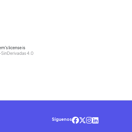
m's license is
SinDerivadas 4.0
Síguenos