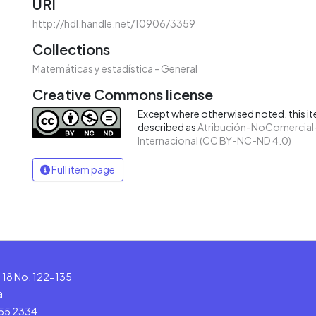
URI
http://hdl.handle.net/10906/3359
Collections
Matemáticas y estadística - General
Creative Commons license
Except where otherwised noted, this ite
described as
Atribución-NoComercial-
Internacional (CC BY-NC-ND 4.0)
Full item page
le 18 No. 122-135
a
555 2334