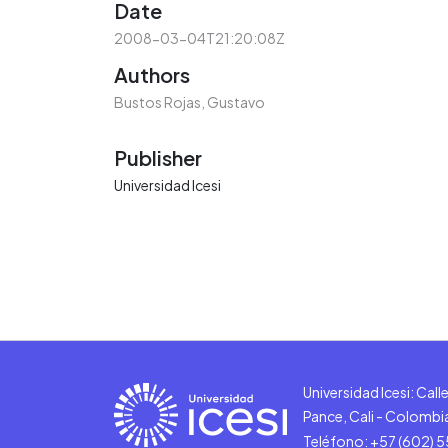
Date
2008-03-04T21:20:08Z
Authors
Bustos Rojas, Gustavo
Publisher
Universidad Icesi
Universidad Icesi: Cal
Pance, Cali - Colombi
Teléfono: +57 (602) 