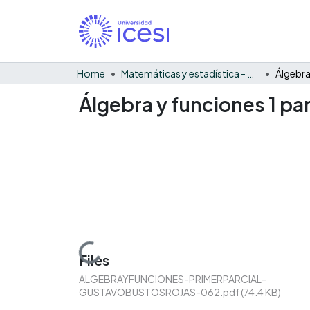
Home
Matemáticas y estadística - General
Álgebra y funciones 1 pa
Loading...
Files
ALGEBRAYFUNCIONES-PRIMERPARCIAL-
GUSTAVOBUSTOSROJAS-062.pdf
(74.4 KB)