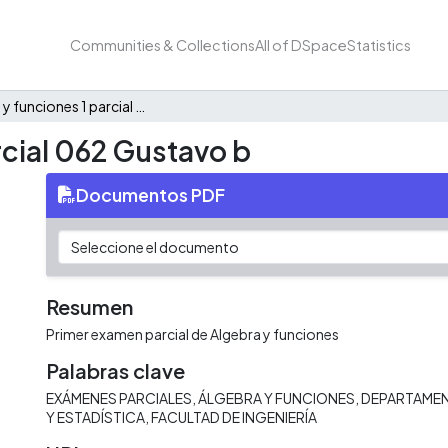
Communities & Collections
All of DSpace
Statistics
Álgebra y funciones 1 parcial 062 Gustavo b
rcial 062 Gustavo b
Documentos PDF
Resumen
Primer examen parcial de Algebra y funciones
Palabras clave
EXÁMENES PARCIALES
ÁLGEBRA Y FUNCIONES
DEPARTAMEN
Y ESTADÍSTICA
FACULTAD DE INGENIERÍA