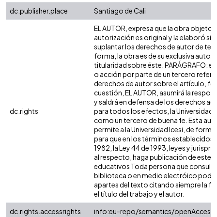
dc.publisher.place
Santiago de Cali
EL AUTOR, expresa que la obra objeto d
autorización es original y la elaboró sin
suplantar los derechos de autor de terc
forma, la obra es de su exclusiva autoría
titularidad sobre éste. PARÁGRAFO: en
o acción por parte de un tercero refere
derechos de autor sobre el artículo, fol
cuestión, EL AUTOR, asumirá la respons
y saldrá en defensa de los derechos aq
dc.rights
para todos los efectos, la Universidad I
como un tercero de buena fe. Esta auto
permite a la Universidad Icesi, de forma 
para que en los términos establecidos e
1982, la Ley 44 de 1993, leyes y jurispr
al respecto, haga publicación de este c
educativos Toda persona que consulte 
biblioteca o en medio electróico podr
apartes del texto citando siempre la fu
el título del trabajo y el autor.
dc.rights.accessrights
info:eu-repo/semantics/openAccess