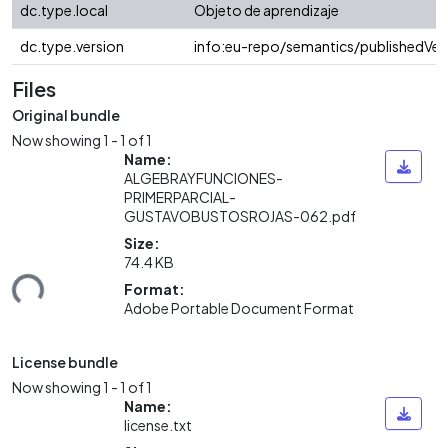
dc.type.local
Objeto de aprendizaje
dc.type.version
info:eu-repo/semantics/publishedVer
Files
Original bundle
Now showing
1 - 1 of 1
Name:
ALGEBRAYFUNCIONES-
PRIMERPARCIAL-
GUSTAVOBUSTOSROJAS-062.pdf
Size:
74.4 KB
ading...
Format:
Adobe Portable Document Format
License bundle
Now showing
1 - 1 of 1
Name:
license.txt