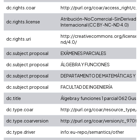
dc.rights.coar
http://purl.org/coar/access_right/c_
Atribución-NoComercial-SinDerivadas
dc.rights.license
Internacional (CC BY-NC-ND 4.0)
http://creativecommons.org/license
dc.rights.uri
nd/4.0/
dc.subject.proposal
EXÁMENES PARCIALES
dc.subject.proposal
ÁLGEBRA Y FUNCIONES
dc.subject.proposal
DEPARTAMENTO DE MATEMÁTICAS Y E
dc.subject.proposal
FACULTAD DE INGENIERÍA
dc.title
Álgebra y funciones 1 parcial 062 Gust
dc.type.coar
http://purl.org/coar/resource_type/
dc.type.coarversion
http://purl.org/coar/version/c_970
dc.type.driver
info:eu-repo/semantics/other