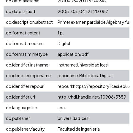
dc.date.available
2010-05-20T15:04:34Z
dc.date.issued
2008-03-04T21:20:08Z
dc.description.abstract
Primer examen parcial de Algebra y fun
dc.format.extent
1 p.
dc.format.medium
Digital
dc.format.mimetype
application/pdf
dc.identifier.instname
instname:Universidad Icesi
dc.identifier.reponame
reponame:Biblioteca Digital
dc.identifier.repourl
repourl:https://repository.icesi.edu.c
dc.identifier.uri
http://hdl.handle.net/10906/3359
dc.language.iso
spa
dc.publisher
Universidad Icesi
dc.publisher.faculty
Facultad de Ingeniería