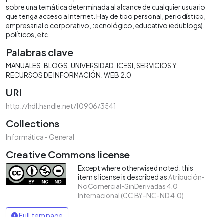
sobre una temática determinada al alcance de cualquier usuario
que tenga acceso a Internet. Hay de tipo personal, periodístico,
empresarial o corporativo, tecnológico, educativo (edublogs),
políticos, etc.
Palabras clave
MANUALES
BLOGS
UNIVERSIDAD
ICESI
SERVICIOS Y
RECURSOS DE INFORMACIÓN
WEB 2.0
URI
http://hdl.handle.net/10906/3541
Collections
Informática - General
Creative Commons license
Except where otherwised noted, this
item's license is described as
Atribución-
NoComercial-SinDerivadas 4.0
Internacional (CC BY-NC-ND 4.0)
Full item page