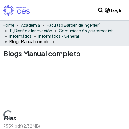
Log In
Home
Academia
Facultad Barberi de Ingeniería, Diseño y Ciencias Aplicadas
TI, Diseño e Innovación
Comunicación y sistemas inteligentes
Informática
Informática - General
Blogs Manual completo
Blogs Manual completo
Loading...
Files
7559.pdf
(2.32 MB)