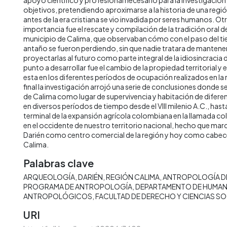
objetivos, pretendiendo aproximarse a la historia de una regi
antes de la era cristiana se vio invadida por seres humanos. O
importancia fue el rescate y compilación de la tradición oral de
municipio de Calima, que observaban cómo con el paso del tie
antaño se fueron perdiendo, sin que nadie tratara de mantenerl
proyectarlas al futuro como parte integral de la idiosincracia
punto a desarrollar fue el cambio de la propiedad territorial y el
esta en los diferentes períodos de ocupación realizados en la 
final la investigación arrojó una serie de conclusiones donde s
de Calima como lugar de supervivencia y habitación de dife
en diversos períodos de tiempo desde el VIII milenio A.C., hasta 
terminal de la expansión agrícola colombiana en la llamada c
en el occidente de nuestro territorio nacional, hecho que marc
Darién como centro comercial de la región y hoy como cabece
Calima.
Palabras clave
ARQUEOLOGÍA
DARIÉN
REGIÓN CALIMA
ANTROPOLOGÍA DE
PROGRAMA DE ANTROPOLOGÍA
DEPARTAMENTO DE HUMAN
ANTROPOLÓGICOS
FACULTAD DE DERECHO Y CIENCIAS SO
URI