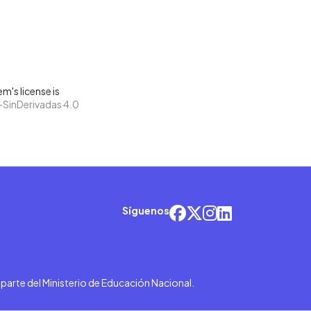
m's license is
SinDerivadas 4.0
Síguenos
r parte del Ministerio de Educación Nacional.