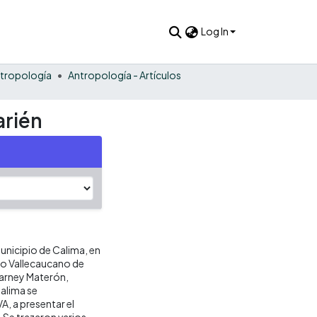
Log In
tropología
Antropología - Artículos
arién
municipio de Calima, en
uto Vallecaucano de
Barney Materón,
Calima se
A, a presentar el
. Se trazaron varios