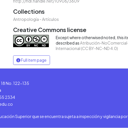
http://hdl.handle.net/10906/3609
Collections
Antropología - Artículos
Creative Commons license
Except where otherwised noted, this ite
described as
Atribución-NoComercial-
Internacional (CC BY-NC-ND 4.0)
Full item page
le 18 No. 122-135
a
555 2334
.edu.co
ducación Superior que se encuentra sujeta a inspección y vigilancia po