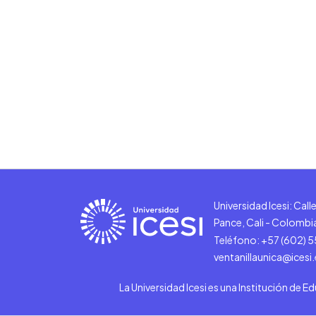
Universidad Icesi: Cal
Pance, Cali - Colombi
Teléfono: +57 (602) 
ventanillaunica@icesi
La Universidad Icesi es una Institución de E