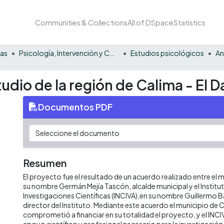
Communities & Collections
All of DSpace
Statistics
nas
Psicología, Intervención y Comportamiento
Estudios psicológicos
An
tudio de la región de Calima - El D
Documentos PDF
Resumen
El proyecto fue el resultado de un acuerdo realizado entre el 
su nombre Germán Mejía Tascón, alcalde municipal y el Instit
Investigaciones Científicas (INCIVA),en su nombre Guillermo 
director del Instituto. Mediante este acuerdo el municipio de 
comprometió a financiar en su totalidad el proyecto, y el INCIV
apoyo científico y profesional necesario para la investigación