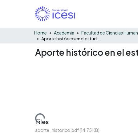
Home
Academia
Facultad de Ciencias Huma
Aporte histórico en el estudio de la región de Calima - El Darién
Aporte histórico en el es
Loading...
Files
aporte_historico.pdf
(14.75 KB)