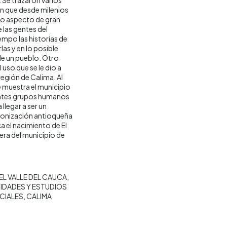
ón que desde milenios
tro aspecto de gran
 las gentes del
mpo las historias de
as y en lo posible
 de un pueblo. Otro
 uso que se le dio a
región de Calima. Al
e muestra el municipio
rentes grupos humanos
llegar a ser un
olonización antioqueña
a el nacimiento de El
ra del municipio de
L VALLE DEL CAUCA
IDADES Y ESTUDIOS
CIALES
CALIMA