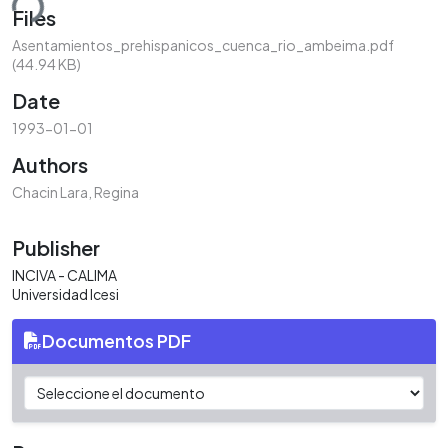
ding...
Files
Asentamientos_prehispanicos_cuenca_rio_ambeima.pdf
(44.94 KB)
Date
1993-01-01
Authors
Chacin Lara, Regina
Publisher
INCIVA - CALIMA
Universidad Icesi
Documentos PDF