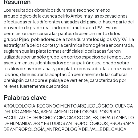
Resumen
Los resultados obtenidos durante el reconocimiento
arqueológico de la cuenca del río Ambeima y las excavaciones
efectuadas en las diferentes unidades del paisaje, hacen parte del
proyecto de grado realizado por la autora en 1991. Éstos
permitieron acercarse a las pautas de asentamiento de los
grupos Pijao, pobladores de la zona durante los siglos XV y XVI. La
estratigrafía de los cortes y la cerámica homogénea encontrada,
sugieren que las plataformas artificiales localizadas fueron
utilizadas por un sólo grupo, en cortos espacios de tiempo. Los
asentamientos, identificados por un patrón esealonado sobre
los filos de las montanas y por plataformas sobre las terrazas de
los ríos, demuestran la adaptación permanente de las culturas
prehispánicas sobre el paisaje de vertiente, caracterizado por
relieves fuertemente quebrados.
Palabras clave
ARQUEOLOGÍA
RECONOCIMIENTO ARQUEOLÓGICO
CUENCA
DEL RÍO AMBEIMA
ASENTAMIENTO DE LOS GRUPOS PIJAO
FACULTAD DE DERECHO Y CIENCIAS SOCIALES
DEPARTAMENTO
DE HUMANIDADES Y ESTUDIOS ANTROPOLÓGICOS
PROGRAMA
DE ANTROPOLOGÍA
ANTROPOLOGÍA DEL VALLE DEL CAUCA