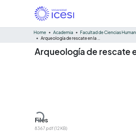
Home
Academia
Facultad de Ciencias Huma
Arqueología de rescate en la parcelación el Llanito
Arqueología de rescate en
Loading...
Files
8367.pdf
(12 KB)