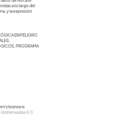
idas a lo largo del
ma, y la expresión
ÓGICA EN PELIGRO
ALES
ÓGICOS
PROGRAMA
m's license is
SinDerivadas 4.0