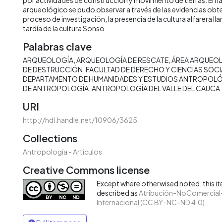
arqueológico se pudo observar a través de las evidencias obten
proceso de investigación, la presencia de la cultura alfarera Ila
tardía de la cultura Sonso.
Palabras clave
ARQUEOLOGÍA
ARQUEOLOGÍA DE RESCATE
ÁREA ARQUEOL
DE DESTRUCCIÓN
FACULTAD DE DERECHO Y CIENCIAS SOCI
DEPARTAMENTO DE HUMANIDADES Y ESTUDIOS ANTROPOL
DE ANTROPOLOGÍA
ANTROPOLOGÍA DEL VALLE DEL CAUCA
URI
http://hdl.handle.net/10906/3625
Collections
Antropología - Artículos
Creative Commons license
Except where otherwised noted, this ite
described as
Atribución-NoComercial-
Internacional (CC BY-NC-ND 4.0)