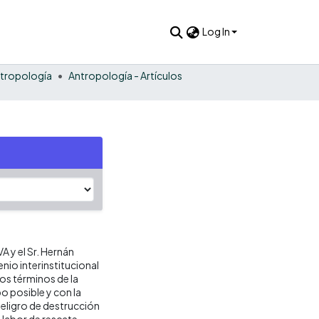
Log In
tropología
Antropología - Artículos
A y el Sr. Hernán
nio interinstitucional
Los términos de la
o posible y con la
peligro de destrucción
 labor de rescate