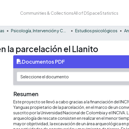
Communities & Collections
All of DSpace
Statistics
nas
Psicología, Intervención y Comportamiento
Estudios psicológicos
An
 la parcelación el Llanito
Documentos PDF
Resumen
Este proyecto se llevó a cabo gracias a la financiación del INCIV
Yanguas propietario de la parcelación, en el marco de un conve
suscrito por la Universidad Nacional de Colombia y el INCIVA. 
arqueología de rescate consisten en realizar en el menor tiemp
mayor objetividad, la excavación de un área arqueológica en 
por actividades de construcción y movimiento de tierras. En la