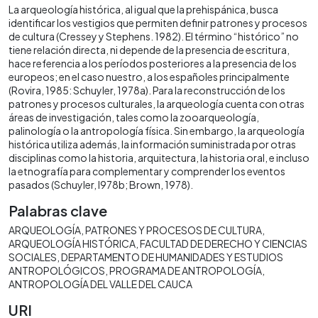
La arqueología histórica, al igual que la prehispánica, busca
identificar los vestigios que permiten definir patrones y procesos
de cultura (Cressey y Stephens. 1982). El término “histórico” no
tiene relación directa, ni depende de la presencia de escritura,
hace referencia a los períodos posteriores a la presencia de los
europeos; en el caso nuestro, a los españoles principalmente
(Rovira, 1985: Schuyler, 1978a). Para la reconstrucción de los
patrones y procesos culturales, la arqueología cuenta con otras
áreas de investigación, tales como la zooarqueología,
palinología o la antropología física. Sin embargo, la arqueología
histórica utiliza además, la información suministrada por otras
disciplinas como la historia, arquitectura, la historia oral, e incluso
la etnografía para complementar y comprender los eventos
pasados (Schuyler, l978b; Brown, 1978).
Palabras clave
ARQUEOLOGÍA
PATRONES Y PROCESOS DE CULTURA
ARQUEOLOGÍA HISTÓRICA
FACULTAD DE DERECHO Y CIENCIAS
SOCIALES
DEPARTAMENTO DE HUMANIDADES Y ESTUDIOS
ANTROPOLÓGICOS
PROGRAMA DE ANTROPOLOGÍA
ANTROPOLOGÍA DEL VALLE DEL CAUCA
URI