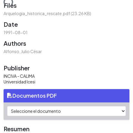
ading...
Files
Arquelogia_historica_rescate.pdf
(23.26 KB)
Date
1991-08-01
Authors
Alfonso, Julio César
Publisher
INCIVA - CALIMA
Universidad Icesi
Documentos PDF
Resumen