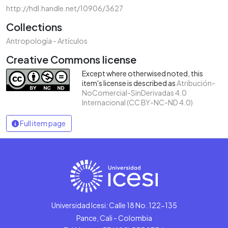
http://hdl.handle.net/10906/3627
Collections
Antropología - Artículos
Creative Commons license
Except where otherwised noted, this
item's license is described as
Atribución-
NoComercial-SinDerivadas 4.0
Internacional (CC BY-NC-ND 4.0)
Full item page
Universidad Icesi: Calle 18 No. 122-135
Pance, Cali - Colombia