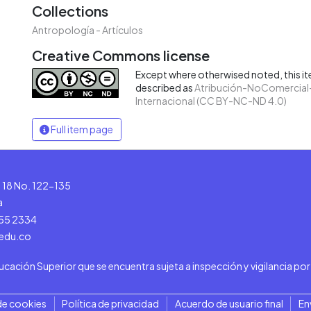
Collections
Antropología - Artículos
Creative Commons license
Except where otherwised noted, this ite
described as
Atribución-NoComercial-
Internacional (CC BY-NC-ND 4.0)
Full item page
le 18 No. 122-135
a
555 2334
.edu.co
ducación Superior que se encuentra sujeta a inspección y vigilancia po
de cookies
Política de privacidad
Acuerdo de usuario final
En