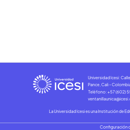
Universidad Icesi: Cal
Pance, Cali - Colombi
Teléfono: +57 (602) 
ventanillaunica@icesi
La Universidad Icesi es una Institución de E
Configuración 