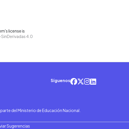
m's license is
SinDerivadas 4.0
Síguenos
r parte del Ministerio de Educación Nacional.
viar Sugerencias