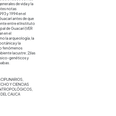
enerales de vida y la
entes notas
993 y 1994 en el
Guacarí antes de que
te entre el Instituto
ipal de Guacarí (VER
n en el
o la arqueología, la
botánica y la
tro fenómenos
biente lacustre; 2)las
ísico-genéticos y
uabas.
SCIPLINARIOS
ECHO Y CIENCIAS
 ANTROPOLÓGICOS
 DEL CAUCA