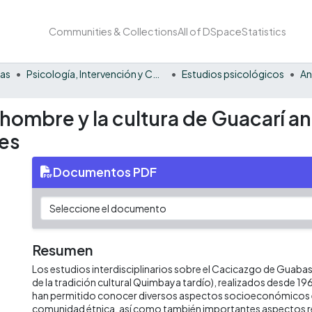
Communities & Collections
All of DSpace
Statistics
nas
Psicología, Intervención y Comportamiento
Estudios psicológicos
An
hombre y la cultura de Guacarí an
es
Documentos PDF
Resumen
Los estudios interdisciplinarios sobre el Cacicazgo de Guabas,
de la tradición cultural Quimbaya tardío), realizados desde 19
han permitido conocer diversos aspectos socioeconómicos e
comunidad étnica, así como también importantes aspectos r