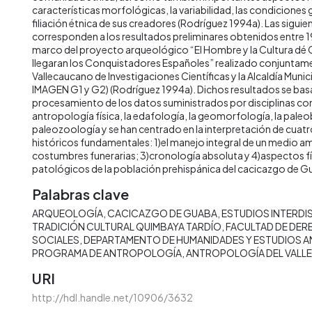
características morfológicas, la variabilidad, las condiciones g
filiación étnica de sus creadores (Rodríguez 1994a). Las sigui
corresponden a los resultados preliminares obtenidos entre 1
marco del proyecto arqueológico “El Hombre y la Cultura dé 
llegaran los Conquistadores Españoles” realizado conjuntamen
Vallecaucano de Investigaciones Científicas y la Alcaldía Munic
IMAGEN G1 y G2) (Rodríguez 1994a). Dichos resultados se basa
procesamiento de los datos suministrados por disciplinas com
antropología física, la edafología, la geomorfología, la paleo
paleozoología y se han centrado en la interpretación de cua
históricos fundamentales: 1)el manejo integral de un medio am
costumbres funerarias; 3)cronología absoluta y 4)aspectos f
patológicos de la población prehispánica del cacicazgo de G
Palabras clave
ARQUEOLOGÍA
CACICAZGO DE GUABA
ESTUDIOS INTERDI
TRADICIÓN CULTURAL QUIMBAYA TARDÍO
FACULTAD DE DER
SOCIALES
DEPARTAMENTO DE HUMANIDADES Y ESTUDIOS
PROGRAMA DE ANTROPOLOGÍA
ANTROPOLOGÍA DEL VALLE
URI
http://hdl.handle.net/10906/3632